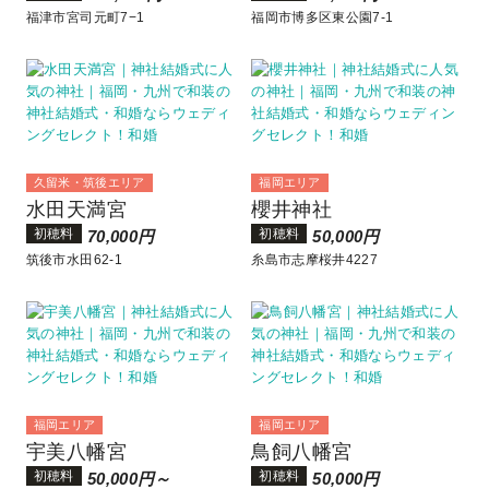
福津市宮司元町7−1
福岡市博多区東公園7-1
久留米・筑後エリア
福岡エリア
水田天満宮
櫻井神社
初穂料
初穂料
70,000円
50,000円
筑後市水田62-1
糸島市志摩桜井4227
福岡エリア
福岡エリア
宇美八幡宮
鳥飼八幡宮
初穂料
初穂料
50,000円～
50,000円