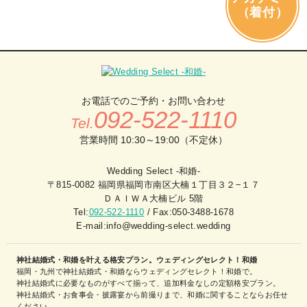
（着付）
お電話でのご予約・お問い合わせ
092-522-1110
Tel.
営業時間 10:30～19:00（不定休）
Wedding Select -和婚-
〒815-0082 福岡県福岡市南区大楠１丁目３２−１７
ＤＡＩＷＡ大楠ビル 5階
Tel:
092-522-1110
/ Fax:050-3488-1678
E-mail:info@wedding-select.wedding
神社結婚式・和婚を叶える格安プラン。ウェディングセレクト！和婚
福岡・九州で神社結婚式・和婚ならウェディングセレクト！和婚で。
神社結婚式に必要なものがすべて揃って、追加料金なしの定額格安プラン。
神社結婚式・お食事会・披露宴から前撮りまで、和婚に関することならお任せ
ください。