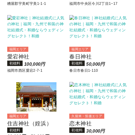
糟屋郡宇美町宇美1-1-1
福岡市中央区今川2丁目1−17
福岡エリア
福岡エリア
愛宕神社
春日神社
初穂料
初穂料
100,000円
50,000円
福岡市西区愛宕2-7-1
春日市春日1-110
福岡エリア
久留米・筑後エリア
住吉神社（姪浜）
恋木神社
初穂料
初穂料
30,000円