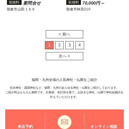
初穂料
初穂料
要問合せ
70,000円～
朝倉市山田１６６
朝倉市林田210
< 前へ
1
2
3
4
次へ >
福岡・九州全域の人気神社・仏閣をご紹介
住吉神社・護国神社など、福岡・九州のあらゆる神社・仏閣をご紹介しております。
ご紹介料はもちろん無料です。白無垢・色打掛を着て、お好きな神社・仏閣で神社結婚式を
叶えていただけます。
来店予約
オンライン相談