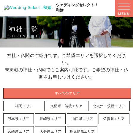
ウェディングセレクト！
WED
SEL
和婚
MENU
MEN
神社一覧
SHRINE LIST
神社・仏閣のご紹介です。ご希望エリアを選択してくださ
い。
未掲載の神社・仏閣でもご案内可能です。ご希望の神社・仏
閣をお申しつけください。
すべてのエリア
福岡エリア
久留米・筑後エリア
北九州・筑豊エリア
熊本県エリア
長崎県エリア
山口県エリア
佐賀県エリア
宮崎県エリア
大分県エリア
鹿児島県エリア