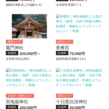
福岡市博多区上川端町1-41
太宰府市宰府4-7-1
福岡エリア
福岡エリア
竈門神社
香椎宮
初穂料
初穂料
100,000円～
70,000円
太宰府市内山883
福岡市東区香椎4-16-1
北九州・筑豊エリア
福岡エリア
宮地嶽神社
十日恵比須神社
初穂料
初穂料
100,000円
50,000円