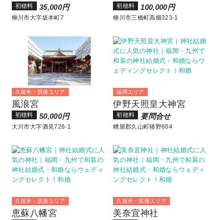
初穂料
初穂料
35,000円
100,000円
柳川市大字坂本町7
柳川市三橋町高畑323-1
久留米・筑後エリア
福岡エリア
風浪宮
伊野天照皇大神宮
初穂料
初穂料
50,000円
要問合せ
大川市大字酒見726-1
糟屋郡久山町猪野604
久留米・筑後エリア
久留米・筑後エリア
恵蘇八幡宮
美奈宜神社