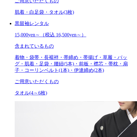
ご用意いただくもの
肌着・白足袋・タオル(3枚)
黒留袖レンタル
15,000
yen～
（税込 16,500yen～）
含まれているもの
着物・袋帯・長襦袢・帯締め・帯揚げ・草履・バッ
グ・肌着・足袋・腰紐(5本)・前板・襟芯・帯枕・扇
子・コーリンベルト(1本)・伊達締め(2本)
ご用意いただくもの
タオル(4～6枚)