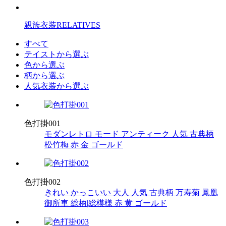
親族衣装
RELATIVES
すべて
テイストから選ぶ
色から選ぶ
柄から選ぶ
人気衣装から選ぶ
色打掛001
モダンレトロ
モード
アンティーク
人気
古典柄
松竹梅
赤
金
ゴールド
色打掛002
きれい
かっこいい
大人
人気
古典柄
万寿菊
鳳凰
御所車
総柄|総模様
赤
黄
ゴールド