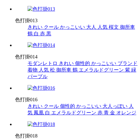
色打掛013
きれい
クール
かっこいい
大人
人気
桜文
御所車
鶴
白
赤
黒
色打掛014
モダンレトロ
きれい
個性的
かっこいい
ブランド
着物
人気
松
御所車
鶴
エメラルドグリーン
紫
緑
パープル
色打掛016
きれい
クール
個性的
かっこいい
大人っぽい
人
気
鳳凰
白
エメラルドグリーン
赤
青
金
オレンジ
色打掛018