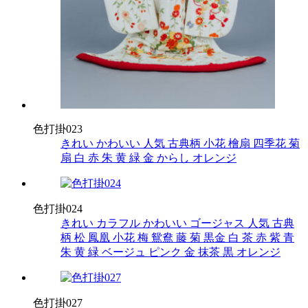
色打掛023
きれい
かわいい
人気
古典柄
小花
檜扇
四季花
菊
扇
白
赤
朱
黄
緑
金
からし
オレンジ
色打掛024
きれい
カラフル
かわいい
ゴージャス
人気
古典
柄
松
鳳凰
小花
梅
鴛鴦
藤
菊
黒金
白
茶
赤
紫
青
朱
黄
緑
ベージュ
ピンク
金
抹茶
黒
オレンジ
色打掛027