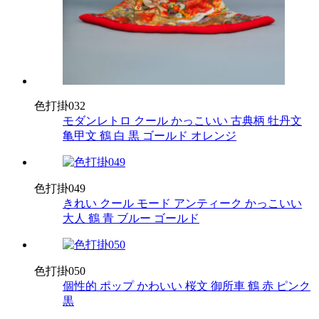
色打掛032
モダンレトロ
クール
かっこいい
古典柄
牡丹文
亀甲文
鶴
白
黒
ゴールド
オレンジ
色打掛049
きれい
クール
モード
アンティーク
かっこいい
大人
鶴
青
ブルー
ゴールド
色打掛050
個性的
ポップ
かわいい
桜文
御所車
鶴
赤
ピンク
黒