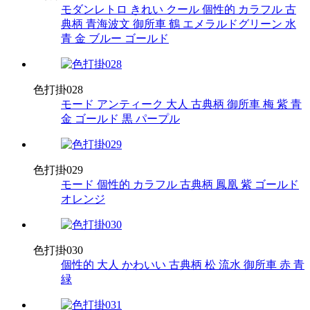
モダンレトロ
きれい
クール
個性的
カラフル
古
典柄
青海波文
御所車
鶴
エメラルドグリーン
水
青
金
ブルー
ゴールド
色打掛028
モード
アンティーク
大人
古典柄
御所車
梅
紫
青
金
ゴールド
黒
パープル
色打掛029
モード
個性的
カラフル
古典柄
鳳凰
紫
ゴールド
オレンジ
色打掛030
個性的
大人
かわいい
古典柄
松
流水
御所車
赤
青
緑