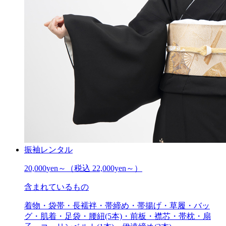
振袖レンタル
20,000
yen～
（税込 22,000yen～）
含まれているもの
着物・袋帯・長襦袢・帯締め・帯揚げ・草履・バッ
グ・肌着・足袋・腰紐(5本)・前板・襟芯・帯枕・扇