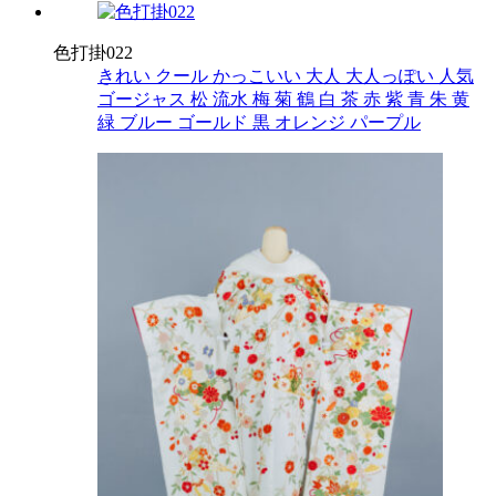
色打掛022
きれい
クール
かっこいい
大人
大人っぽい
人気
ゴージャス
松
流水
梅
菊
鶴
白
茶
赤
紫
青
朱
黄
緑
ブルー
ゴールド
黒
オレンジ
パープル