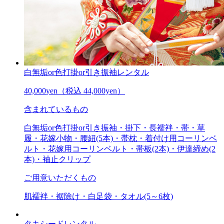
白無垢or色打掛or引き振袖レンタル
40,000
yen
（税込 44,000yen）
含まれているもの
白無垢or色打掛or引き振袖・掛下・長襦袢・帯・草
履・花嫁小物・腰紐(5本)・帯枕・着付け用コーリンベ
ルト・花嫁用コーリンベルト・帯板(2本)・伊達締め(2
本)・袖止クリップ
ご用意いただくもの
肌襦袢・裾除け・白足袋・タオル(5～6枚)
タキシードレンタル