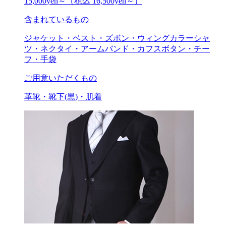
15,000
yen～
（税込 16,500yen～）
含まれているもの
ジャケット・ベスト・ズボン・ウィングカラーシャ
ツ・ネクタイ・アームバンド・カフスボタン・チー
フ・手袋
ご用意いただくもの
革靴・靴下(黒)・肌着