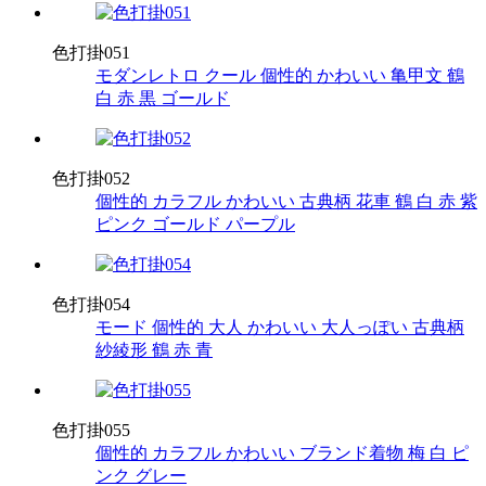
色打掛051
モダンレトロ
クール
個性的
かわいい
亀甲文
鶴
白
赤
黒
ゴールド
色打掛052
個性的
カラフル
かわいい
古典柄
花車
鶴
白
赤
紫
ピンク
ゴールド
パープル
色打掛054
モード
個性的
大人
かわいい
大人っぽい
古典柄
紗綾形
鶴
赤
青
色打掛055
個性的
カラフル
かわいい
ブランド着物
梅
白
ピ
ンク
グレー