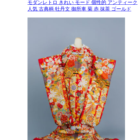
モダンレトロ
きれい
モード
個性的
アンティーク
人気
古典柄
牡丹文
御所車
菊
赤
抹茶
ゴールド