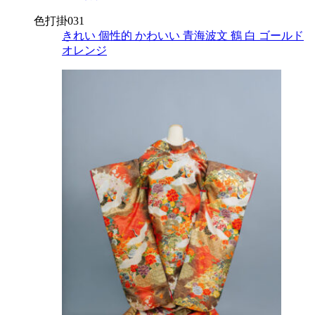
色打掛031
きれい
個性的
かわいい
青海波文
鶴
白
ゴールド
オレンジ