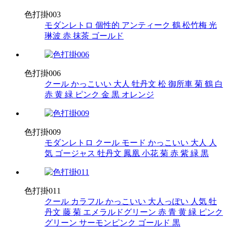
色打掛003
モダンレトロ
個性的
アンティーク
鶴
松竹梅
光
琳波
赤
抹茶
ゴールド
色打掛006
クール
かっこいい
大人
牡丹文
松
御所車
菊
鶴
白
赤
黄
緑
ピンク
金
黒
オレンジ
色打掛009
モダンレトロ
クール
モード
かっこいい
大人
人
気
ゴージャス
牡丹文
鳳凰
小花
菊
赤
紫
緑
黒
色打掛011
クール
カラフル
かっこいい
大人っぽい
人気
牡
丹文
藤
菊
エメラルドグリーン
赤
青
黄
緑
ピンク
グリーン
サーモンピンク
ゴールド
黒