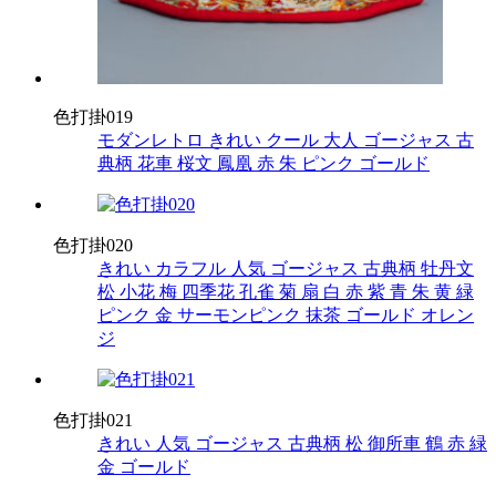
色打掛019
モダンレトロ
きれい
クール
大人
ゴージャス
古
典柄
花車
桜文
鳳凰
赤
朱
ピンク
ゴールド
色打掛020
きれい
カラフル
人気
ゴージャス
古典柄
牡丹文
松
小花
梅
四季花
孔雀
菊
扇
白
赤
紫
青
朱
黄
緑
ピンク
金
サーモンピンク
抹茶
ゴールド
オレン
ジ
色打掛021
きれい
人気
ゴージャス
古典柄
松
御所車
鶴
赤
緑
金
ゴールド