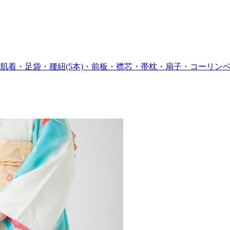
・足袋・腰紐(5本)・前板・襟芯・帯枕・扇子・コーリンベルト