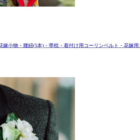
花嫁小物・腰紐(5本)・帯枕・着付け用コーリンベルト・花嫁用コ