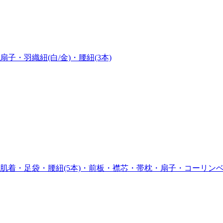
・羽織紐(白/金)・腰紐(3本)
・足袋・腰紐(5本)・前板・襟芯・帯枕・扇子・コーリンベルト