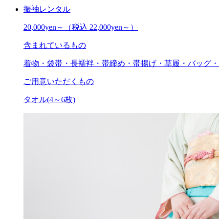
振袖レンタル
20,000
yen～
（税込 22,000yen～）
含まれているもの
着物・袋帯・長襦袢・帯締め・帯揚げ・草履・バッグ・肌着
ご用意いただくもの
タオル(4～6枚)