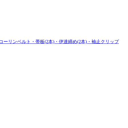
ーリンベルト・帯板(2本)・伊達締め(2本)・袖止クリップ