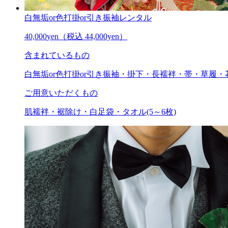
白無垢or色打掛or引き振袖レンタル
40,000
yen
（税込 44,000yen）
含まれているもの
白無垢or色打掛or引き振袖・掛下・長襦袢・帯・草履・
ご用意いただくもの
肌襦袢・裾除け・白足袋・タオル(5～6枚)