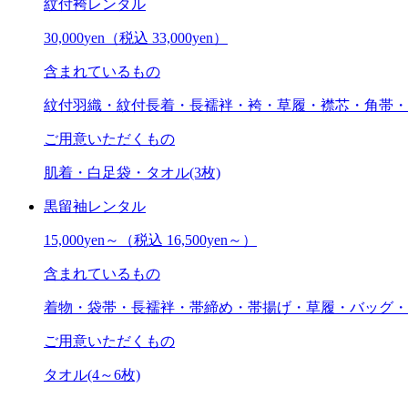
紋付袴レンタル
30,000
yen
（税込 33,000yen）
含まれているもの
紋付羽織・紋付長着・長襦袢・袴・草履・襟芯・角帯・扇子
ご用意いただくもの
肌着・白足袋・タオル(3枚)
黒留袖レンタル
15,000
yen～
（税込 16,500yen～）
含まれているもの
着物・袋帯・長襦袢・帯締め・帯揚げ・草履・バッグ・肌着
ご用意いただくもの
タオル(4～6枚)