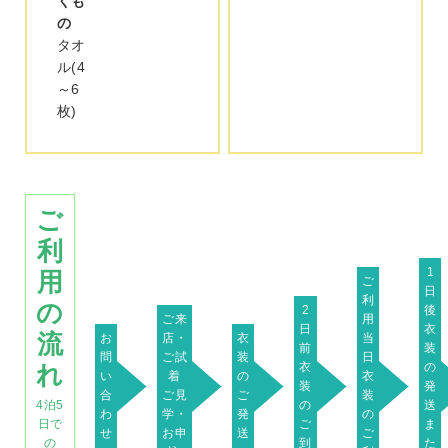
くも
の
タオ
ル(4
～6
枚)
ご
利
1
用
ご
日
利
の
2
後
ご来
用
日
衣
流
お
店・
衣
当
前
装
問
ご試
装
日
衣
の
れ
い
着
の
衣
装
発
合
ご見
ご
装
の
送
4泊5
わ
学・
発
の
ご
ま
日で
せ
お申
送
ご
到
た
の