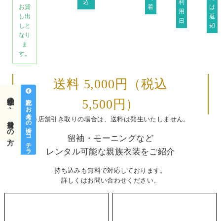
込
利
着
は
お貸
用
返
し出
日
却
しと
なり
ま
す。
送料 5,000円
（税込
神社挙式の方
左記をお考えの方はコチラ
5,500円）
※店舗引き取りの場合は、送料は発生いたしません。
前撮りの方
留袖・モーニングなど
レンタル可能な親族衣装をご紹介
持ち込みも無料で対応しております。
詳しくはお問い合わせください。