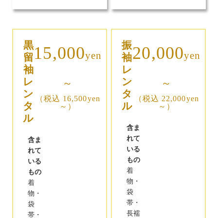
黒
振
15,000
20,000
yen
yen
留
袖
袖
レ
レ
ン
～
～
ン
タ
（税込 16,500yen
（税込 22,000yen
タ
ル
～）
～）
ル
含ま
れて
含ま
いる
れて
もの
いる
着
もの
物・
着
袋
物・
帯・
袋
長襦
帯・