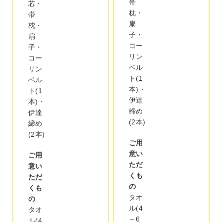
帯
芯・
枕・
帯
扇
枕・
子・
扇
コー
子・
リン
コー
ベル
リン
ト(1
ベル
本)・
ト(1
伊達
本)・
締め
伊達
(2本)
締め
(2本)
ご用
意い
ご用
ただ
意い
くも
ただ
の
くも
タオ
の
ル(4
タオ
～6
ル(4