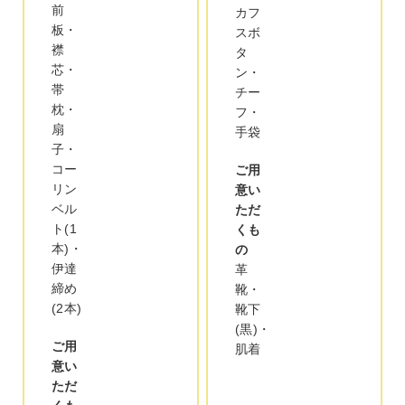
前
カフ
板・
スボ
襟
タ
芯・
ン・
帯
チー
枕・
フ・
扇
手袋
子・
コー
ご用
リン
意い
ベル
ただ
ト(1
くも
本)・
の
伊達
革
締め
靴・
(2本)
靴下
(黒)・
ご用
肌着
意い
ただ