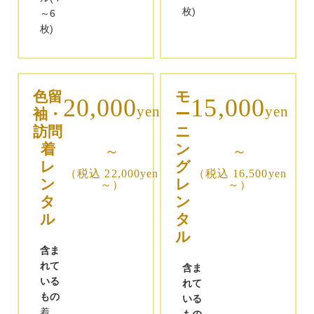
枚)
～6
枚)
色留
モ
20,000
15,000
yen
yen
袖・
ー
訪問
ニ
着
ン
～
～
レ
グ
（税込 22,000yen
（税込 16,500yen
ン
レ
～）
～）
タ
ン
ル
タ
ル
含ま
れて
含ま
いる
れて
もの
いる
着