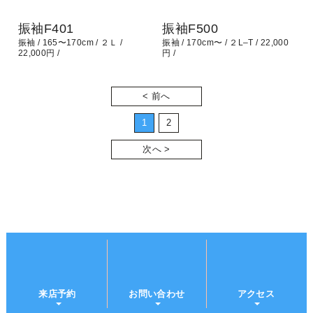
振袖F401
振袖F500
振袖
165〜170cm
２Ｌ
振袖
170cm〜
２L–T
22,000
22,000円
円
< 前へ
1
2
次へ >
来店予約
お問い合わせ
アクセス