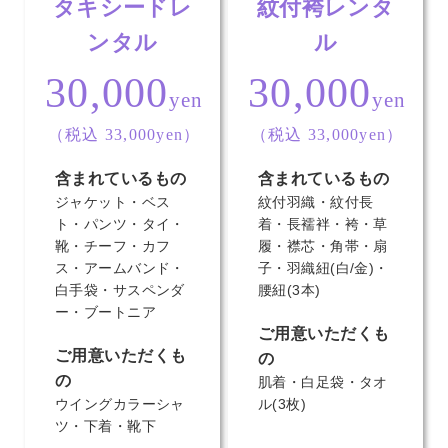
タキシードレ
紋付袴レンタ
ンタル
ル
30,000
30,000
yen
yen
（税込 33,000yen）
（税込 33,000yen）
含まれているもの
含まれているもの
ジャケット・ベス
紋付羽織・紋付長
ト・パンツ・タイ・
着・長襦袢・袴・草
靴・チーフ・カフ
履・襟芯・角帯・扇
ス・アームバンド・
子・羽織紐(白/金)・
白手袋・サスペンダ
腰紐(3本)
ー・ブートニア
ご用意いただくも
ご用意いただくも
の
の
肌着・白足袋・タオ
ウイングカラーシャ
ル(3枚)
ツ・下着・靴下