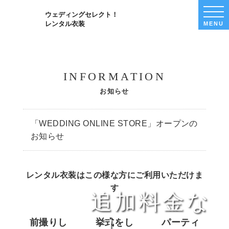
WED
ウェディングセレクト！
SEL
レンタル衣装
MENU
MEN
INFORMATION
お知らせ
「WEDDING ONLINE STORE」オープンの
お知らせ
ドレス・着物一律価格でレンタル
どれを選んでも
レンタル衣装はこの様な方にご利用いただけま
す
全衣装
追加料金な
し
前撮りし
挙式をし
パーティ