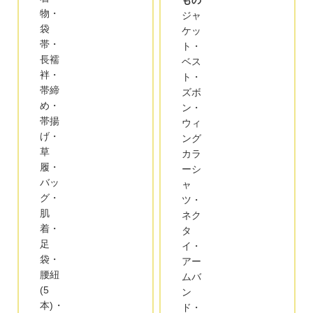
もの
物・
ジャ
袋
ケッ
帯・
ト・
長襦
ベス
袢・
ト・
帯締
ズボ
め・
ン・
帯揚
ウィ
げ・
ング
草
カラ
履・
ーシ
バッ
ャ
グ・
ツ・
肌
ネク
着・
タ
足
イ・
袋・
アー
腰紐
ムバ
(5
ン
本)・
ド・