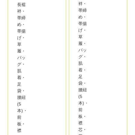
袢・
長襦
帯締
袢・
め・
帯締
帯揚
め・
げ・
帯揚
草
げ・
履・
草
バッ
履・
グ・
バッ
肌
グ・
着・
肌
足
着・
袋・
足
腰紐
袋・
(5
腰紐
本)・
(5
前
本)・
板・
前
襟
板・
芯・
襟