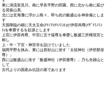
す
東に清流室見川、南に早良平野の田園、西に北から南に延び
る背振山系、
北には玄海灘に浮かぶ島々、即ち此の飯盛山を神奈備としま
す
天孫降臨の砌に天太玉命(ｱﾏﾉﾌﾄﾀﾏﾉﾐｺﾄ)が伊弉冉尊(ｲｻﾞﾅﾐﾉﾐｺ
ﾄ)を奉齋するを起源とします
上宮に伊弉冉尊、中宮に五十猛尊を奉齋し飯盛三所権現宮と
称し
上・中・下宮・神宮寺を設けていました
福岡平野を挟み、東には若杉山に坐す「太祖神社（伊邪那伎
尊）」
西には飯盛山に坐す「飯盛神社（伊弉册尊）」乃ち夫婦山と
して
古代よりの国産み伝説の基であります