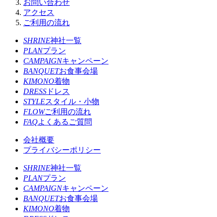
お問い合わせ
アクセス
ご利用の流れ
SHRINE
神社一覧
PLAN
プラン
CAMPAIGN
キャンペーン
BANQUET
お食事会場
KIMONO
着物
DRESS
ドレス
STYLE
スタイル・小物
FLOW
ご利用の流れ
FAQ
よくあるご質問
会社概要
プライバシーポリシー
SHRINE
神社一覧
PLAN
プラン
CAMPAIGN
キャンペーン
BANQUET
お食事会場
KIMONO
着物