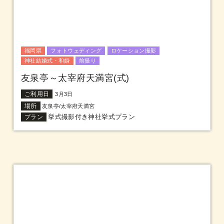
福岡県
フォトウェディング
ロケーション撮影
神社結婚式・和婚
前撮り
友泉亭～太宰府天満宮(式)
ご利用日
3月3日
場所
友泉亭/太宰府天満宮
挙式撮影付き神社挙式プラン
プラン