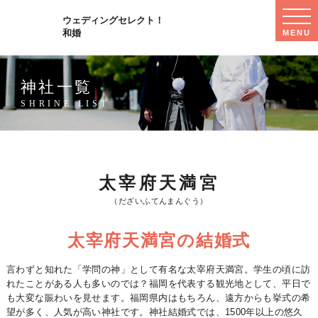
WED
ウェディングセレクト！
SEL
和婚
MENU
MEN
神社一覧
SHRINE LIST
太宰府天満宮
（だざいふてんまんぐう）
太宰府天満宮の結婚式
言わずと知れた「学問の神」として有名な太宰府天満宮。学生の頃に訪
れたことがある人も多いのでは？福岡を代表する観光地として、平日で
も大変な賑わいを見せます。福岡県内はもちろん、遠方からも挙式の希
望が多く、人気が高い神社です。神社結婚式では、1500年以上の悠久