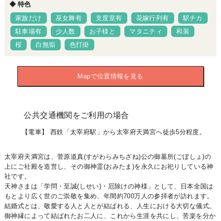
特色
家族だけ
巫女舞有
支度室有
花嫁行列有
駅チカ
駐車場有
少人数
お子様と
マタニティ
和装
桜
白無垢
色打掛
Mapで位置情報を見る
公共交通機関をご利用の場合
【電車】 西鉄「太宰府駅」から太宰府天満宮へ徒歩5分程度。
太宰府天満宮は、菅原道真(すがわらみちざね)公の御墓所(ごぼしょ)の
上にご社殿を造営し、その御神霊(おみたま)を永久にお祀りしている神
社です。
天神さまは「学問・至誠(しせい)・厄除けの神様」として、日本全国は
もとより広く世のご崇敬を集め、年間約700万人の参拝者が訪れます。
結婚式とは、敬愛する人と人とが結ばれる、人生における大切な儀式。
御神縁によって結ばれたお二人に、これから生涯を共にし、苦楽を分か