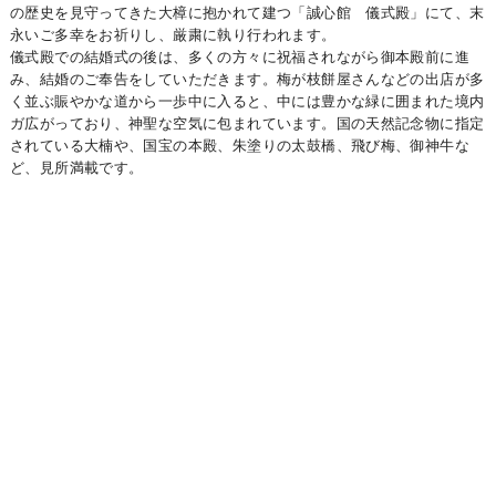
の歴史を見守ってきた大樟に抱かれて建つ「誠心館 儀式殿」にて、末
永いご多幸をお祈りし、厳粛に執り行われます。
儀式殿での結婚式の後は、多くの方々に祝福されながら御本殿前に進
み、結婚のご奉告をしていただきます。梅が枝餅屋さんなどの出店が多
く並ぶ賑やかな道から一歩中に入ると、中には豊かな緑に囲まれた境内
ガ広がっており、神聖な空気に包まれています。国の天然記念物に指定
されている大楠や、国宝の本殿、朱塗りの太鼓橋、飛び梅、御神牛な
ど、見所満載です。