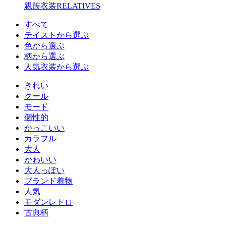
親族衣装
RELATIVES
すべて
テイストから選ぶ
色から選ぶ
柄から選ぶ
人気衣装から選ぶ
きれい
クール
モード
個性的
かっこいい
カラフル
大人
かわいい
大人っぽい
ブランド着物
人気
モダンレトロ
古典柄