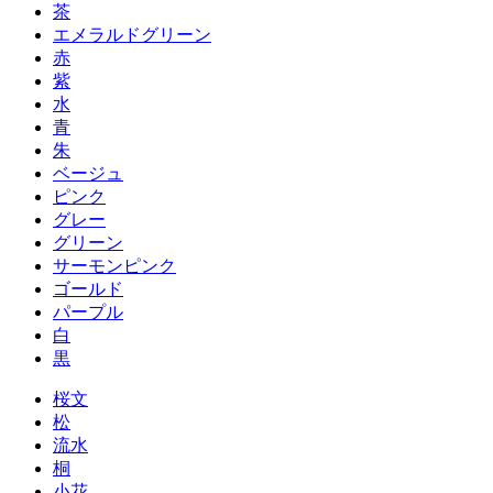
茶
エメラルドグリーン
赤
紫
水
青
朱
ベージュ
ピンク
グレー
グリーン
サーモンピンク
ゴールド
パープル
白
黒
桜文
松
流水
桐
小花