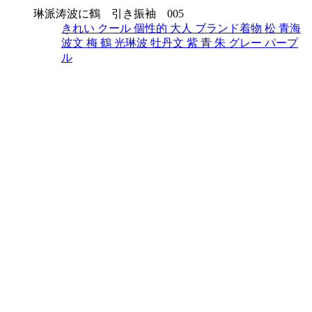
琳派涛波に鶴 引き振袖 005
きれい
クール
個性的
大人
ブランド着物
松
青海
波文
梅
鶴
光琳波
牡丹文
紫
青
朱
グレー
パープ
ル