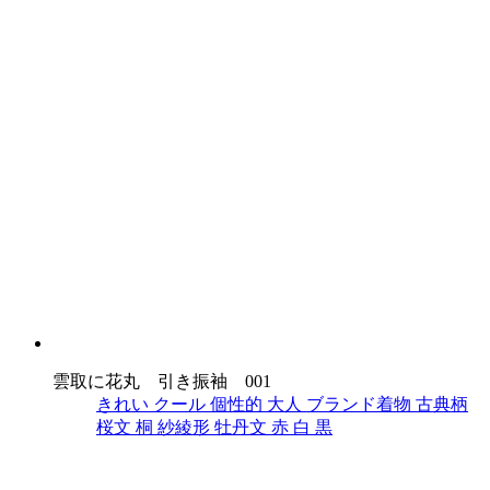
雲取に花丸 引き振袖 001
きれい
クール
個性的
大人
ブランド着物
古典柄
桜文
桐
紗綾形
牡丹文
赤
白
黒