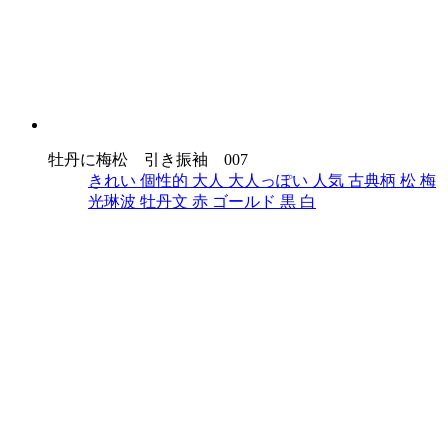
牡丹に梅松 引き振袖 007
きれい
個性的
大人
大人っぽい
人気
古典柄
松
梅
光琳波
牡丹文
赤
ゴールド
黒
白