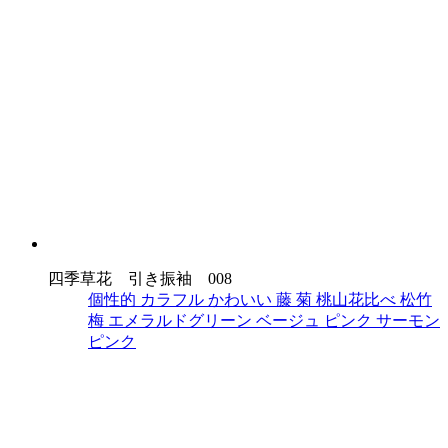
四季草花 引き振袖 008
個性的
カラフル
かわいい
藤
菊
桃山花比べ
松竹
梅
エメラルドグリーン
ベージュ
ピンク
サーモン
ピンク