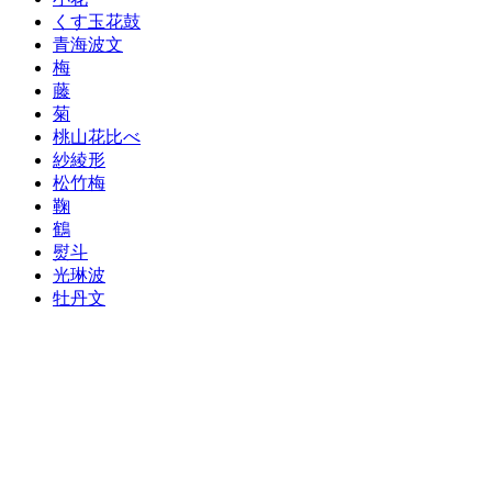
くす玉花鼓
青海波文
梅
藤
菊
桃山花比べ
紗綾形
松竹梅
鞠
鶴
熨斗
光琳波
牡丹文