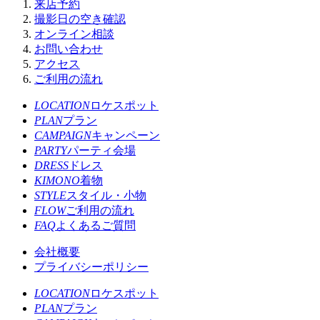
来店予約
撮影日の空き確認
オンライン相談
お問い合わせ
アクセス
ご利用の流れ
LOCATION
ロケスポット
PLAN
プラン
CAMPAIGN
キャンペーン
PARTY
パーティ会場
DRESS
ドレス
KIMONO
着物
STYLE
スタイル・小物
FLOW
ご利用の流れ
FAQ
よくあるご質問
会社概要
プライバシーポリシー
LOCATION
ロケスポット
PLAN
プラン