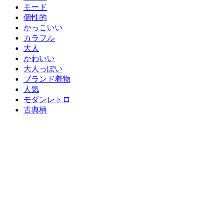
モード
個性的
かっこいい
カラフル
大人
かわいい
大人っぽい
ブランド着物
人気
モダンレトロ
古典柄