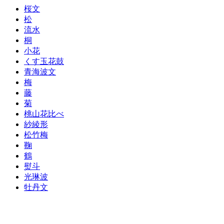
桜文
松
流水
桐
小花
くす玉花鼓
青海波文
梅
藤
菊
桃山花比べ
紗綾形
松竹梅
鞠
鶴
熨斗
光琳波
牡丹文