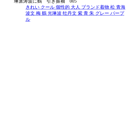
琳派涛波に鶴 引き振袖 005
きれい
クール
個性的
大人
ブランド着物
松
青海
波文
梅
鶴
光琳波
牡丹文
紫
青
朱
グレー
パープ
ル