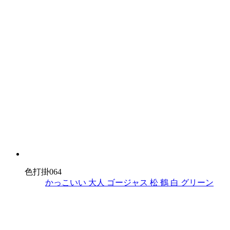
色打掛064
かっこいい
大人
ゴージャス
松
鶴
白
グリーン