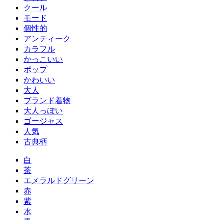
クール
モード
個性的
アンティーク
カラフル
かっこいい
ポップ
かわいい
大人
ブランド着物
大人っぽい
ゴージャス
人気
古典柄
白
茶
エメラルドグリーン
赤
紫
水