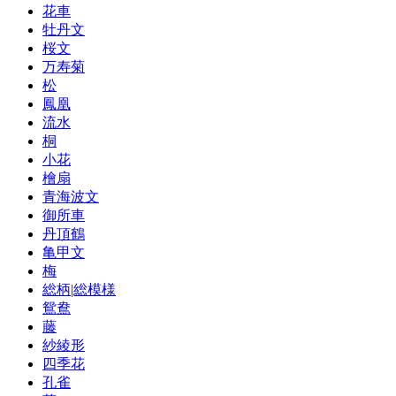
花車
牡丹文
桜文
万寿菊
松
鳳凰
流水
桐
小花
檜扇
青海波文
御所車
丹頂鶴
亀甲文
梅
総柄|総模様
鴛鴦
藤
紗綾形
四季花
孔雀