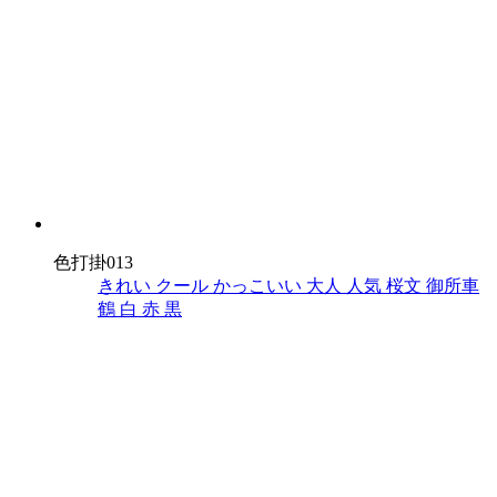
色打掛013
きれい
クール
かっこいい
大人
人気
桜文
御所車
鶴
白
赤
黒