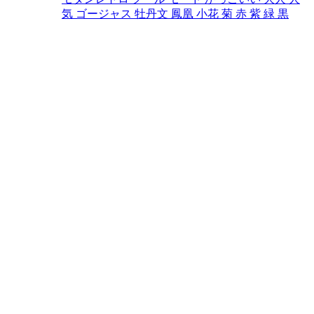
気
ゴージャス
牡丹文
鳳凰
小花
菊
赤
紫
緑
黒