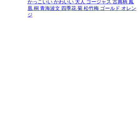
かっこいい
かわいい
大人
ゴージャス
古典柄
鳳
凰
桐
青海波文
四季花
菊
松竹梅
ゴールド
オレン
ジ