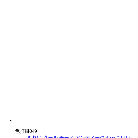
色打掛049
きれい
クール
モード
アンティーク
かっこいい