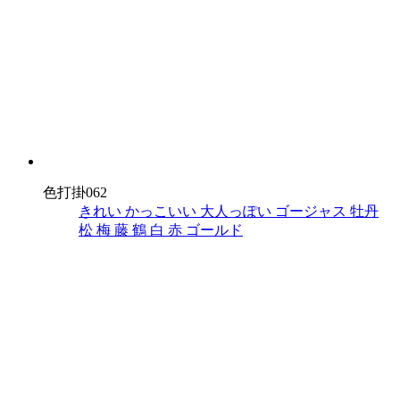
色打掛062
きれい
かっこいい
大人っぽい
ゴージャス
牡丹
松
梅
藤
鶴
白
赤
ゴールド