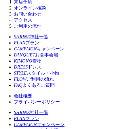
来店予約
オンライン相談
お問い合わせ
アクセス
ご利用の流れ
SHRINE
神社一覧
PLAN
プラン
CAMPAIGN
キャンペーン
BANQUET
お食事会場
KIMONO
着物
DRESS
ドレス
STYLE
スタイル・小物
FLOW
ご利用の流れ
FAQ
よくあるご質問
会社概要
プライバシーポリシー
SHRINE
神社一覧
PLAN
プラン
CAMPAIGN
キャンペーン