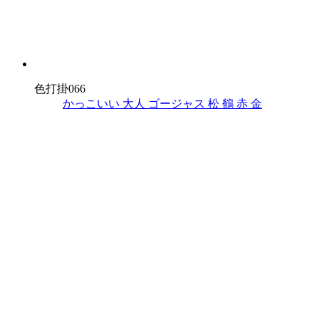
色打掛066
かっこいい
大人
ゴージャス
松
鶴
赤
金