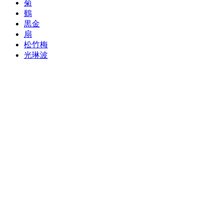
菊
鶴
黒金
扇
松竹梅
光琳波