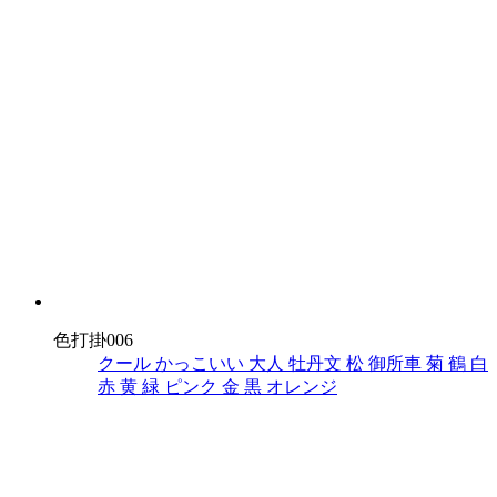
色打掛006
クール
かっこいい
大人
牡丹文
松
御所車
菊
鶴
白
赤
黄
緑
ピンク
金
黒
オレンジ