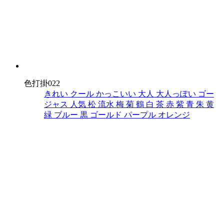
色打掛022
きれい
クール
かっこいい
大人
大人っぽい
ゴー
ジャス
人気
松
流水
梅
菊
鶴
白
茶
赤
紫
青
朱
黄
緑
ブルー
黒
ゴールド
パープル
オレンジ