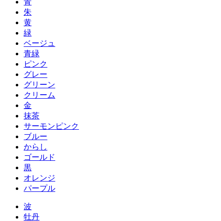
青
朱
黄
緑
ベージュ
青緑
ピンク
グレー
グリーン
クリーム
金
抹茶
サーモンピンク
ブルー
からし
ゴールド
黒
オレンジ
パープル
波
牡丹