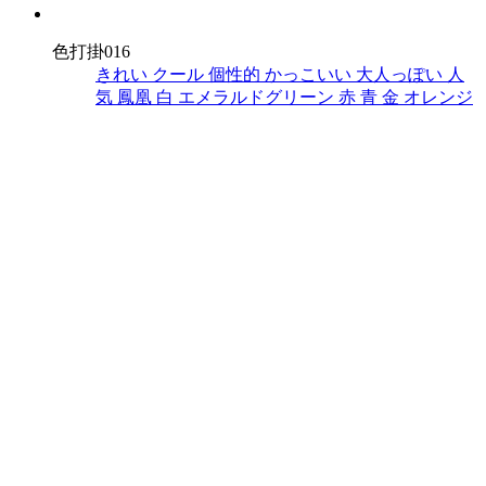
色打掛016
きれい
クール
個性的
かっこいい
大人っぽい
人
気
鳳凰
白
エメラルドグリーン
赤
青
金
オレンジ