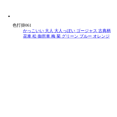
色打掛061
かっこいい
大人
大人っぽい
ゴージャス
古典柄
花車
松
御所車
梅
菊
グリーン
ブルー
オレンジ