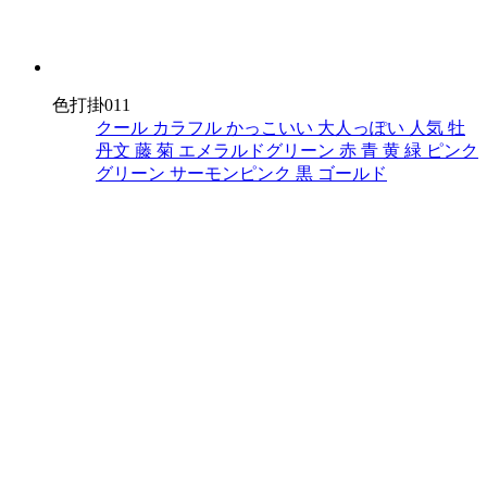
色打掛011
クール
カラフル
かっこいい
大人っぽい
人気
牡
丹文
藤
菊
エメラルドグリーン
赤
青
黄
緑
ピンク
グリーン
サーモンピンク
黒
ゴールド