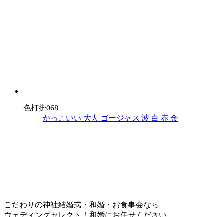
色打掛068
かっこいい
大人
ゴージャス
波
白
赤
金
こだわりの神社結婚式・和婚・お食事会なら
ウェディングセレクト！和婚にお任せください。