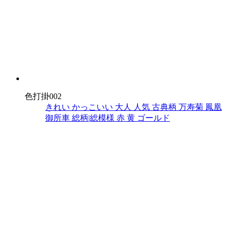
色打掛002
きれい
かっこいい
大人
人気
古典柄
万寿菊
鳳凰
御所車
総柄|総模様
赤
黄
ゴールド