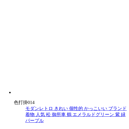
色打掛014
モダンレトロ
きれい
個性的
かっこいい
ブランド
着物
人気
松
御所車
鶴
エメラルドグリーン
紫
緑
パープル