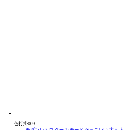
色打掛009
モダンレトロ
クール
モード
かっこいい
大人
人