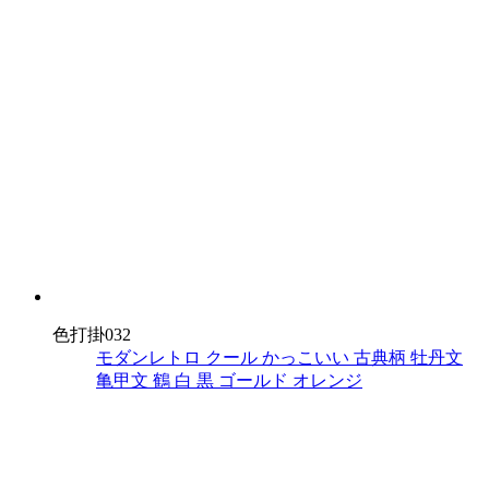
色打掛032
モダンレトロ
クール
かっこいい
古典柄
牡丹文
亀甲文
鶴
白
黒
ゴールド
オレンジ