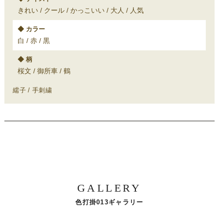
きれい
クール
かっこいい
大人
人気
カラー
白
赤
黒
柄
桜文
御所車
鶴
繻子
手刺繍
GALLERY
色打掛013ギャラリー