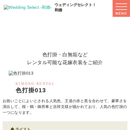
ウェディングセレクト！
WED
SEL
和婚
MENU
MEN
着物レンタル
KIMONO RENTAL
色打掛・白無垢など
レンタル可能な花嫁衣装をご紹介
KIMONO RENTAL
色打掛013
お祝いごとによいとされる人気色、王道の赤と黒を合わせて、豪華さを
演出して、桜・鶴・御所車と吉祥文様が描かれており、人気の色打掛の
一つになります。
テイスト