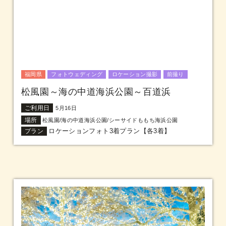
福岡県
フォトウェディング
ロケーション撮影
前撮り
松風園～海の中道海浜公園～百道浜
ご利用日
5月16日
場所
松風園/海の中道海浜公園/シーサイドももち海浜公園
ロケーションフォト3着プラン【各3着】
プラン