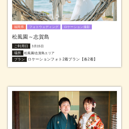
福岡県
フォトウェディング
ロケーション撮影
松風園～志賀島
ご利用日
3月15日
場所
松風園/志賀島エリア
ロケーションフォト2着プラン【各2着】
プラン