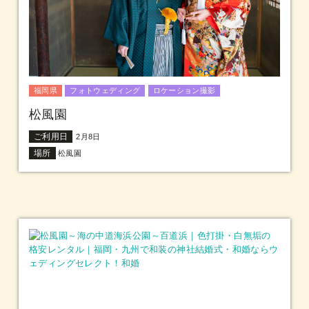
福岡県
フォトウェディング
ロケーション撮影
松風園
ご利用日
2月8日
場所
松風園