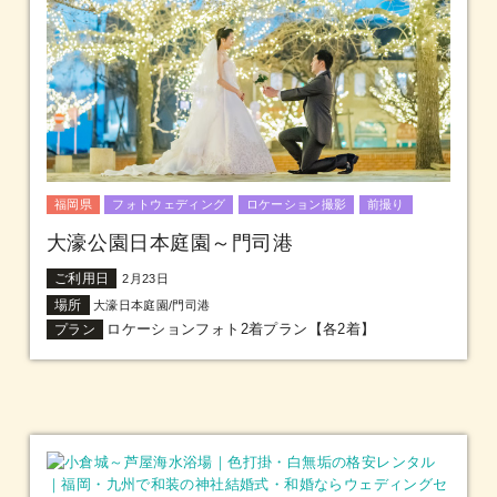
福岡県
フォトウェディング
ロケーション撮影
前撮り
大濠公園日本庭園～門司港
ご利用日
2月23日
場所
大濠日本庭園/門司港
ロケーションフォト2着プラン【各2着】
プラン