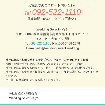
お電話でのご予約・お問い合わせ
092-522-1110
Tel.
営業時間 10:30～19:00（不定休）
Wedding Select -和婚-
〒815-0082 福岡県福岡市南区大楠１丁目３２−１７
ＤＡＩＷＡ大楠ビル 5階
Tel:
092-522-1110
/ Fax:050-3488-1678
E-mail:info@wedding-select.wedding
神社結婚式・和婚を叶える格安プラン。ウェディングセレクト！和婚
福岡・九州で神社結婚式・和婚ならウェディングセレクト！和婚で。
神社結婚式に必要なものがすべて揃って、追加料金なしの定額格安プラン。
神社結婚式・お食事会・披露宴から前撮りまで、和婚に関することならお任せ
ください。
色打掛・白無垢のレンタルも承っております。
神社結婚式・和婚なら
Wedding Select -和婚-