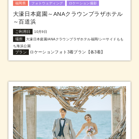
福岡県
フォトウェディング
ロケーション撮影
大濠日本庭園～ANAクラウンプラザホテル
～百道浜
ご利用日
10月9日
場所
大濠日本庭園/ANAクラウンプラザホテル福岡/シーサイドもも
ち海浜公園
ロケーションフォト3着プラン【各3着】
プラン