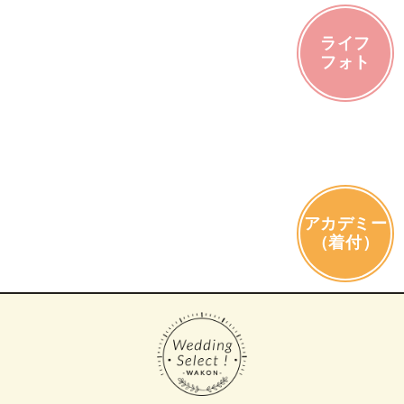
ライフ
フォト
アカデミー
（着付）