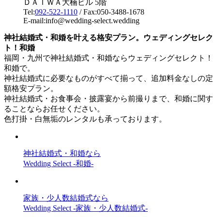
ＤＡＩＷＡ大楠ビル 5階
Tel:
092-522-1110
/ Fax:050-3488-1678
E-mail:info@wedding-select.wedding
神社結婚式・和婚を叶える格安プラン。ウェディングセレク
ト！和婚
福岡・九州で神社結婚式・和婚ならウェディングセレクト！
和婚で。
神社結婚式に必要なものがすべて揃って、追加料金なしの定
額格安プラン。
神社結婚式・お食事会・披露宴から前撮りまで、和婚に関す
ることならお任せください。
色打掛・白無垢のレンタルも承っております。
神社結婚式・和婚なら
Wedding Select -和婚-
家族・少人数結婚式なら
Wedding Select -家族・少人数結婚式-