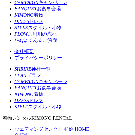
CAMPAIGN
キャンペーン
BANQUET
お食事会場
KIMONO
着物
DRESS
ドレス
STYLE
スタイル・小物
FLOW
ご利用の流れ
FAQ
よくあるご質問
会社概要
プライバシーポリシー
SHRINE
神社一覧
PLAN
プラン
CAMPAIGN
キャンペーン
BANQUET
お食事会場
KIMONO
着物
DRESS
ドレス
STYLE
スタイル・小物
着物レンタル
KIMONO RENTAL
ウェディングセレクト 和婚 HOME