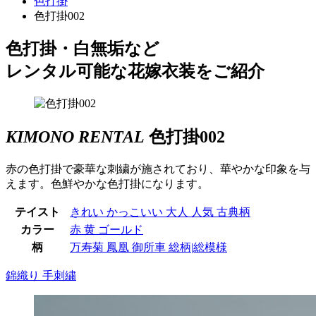
色打掛
色打掛002
色打掛・白無垢など
レンタル可能な花嫁衣装をご紹介
KIMONO RENTAL
色打掛002
赤の色打掛で豪華な刺繍が施されており、華やかな印象を与
えます。色鮮やかな色打掛になります。
テイスト
きれい
かっこいい
大人
人気
古典柄
カラー
赤
黄
ゴールド
柄
万寿菊
鳳凰
御所車
総柄|総模様
錦織り
手刺繍