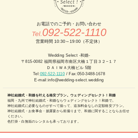
お電話でのご予約・お問い合わせ
092-522-1110
Tel.
営業時間 10:30～19:00（不定休）
Wedding Select -和婚-
〒815-0082 福岡県福岡市南区大楠１丁目３２−１７
ＤＡＩＷＡ大楠ビル 5階
Tel:
092-522-1110
/ Fax:050-3488-1678
E-mail:info@wedding-select.wedding
神社結婚式・和婚を叶える格安プラン。ウェディングセレクト！和婚
福岡・九州で神社結婚式・和婚ならウェディングセレクト！和婚で。
神社結婚式に必要なものがすべて揃って、追加料金なしの定額格安プラン。
神社結婚式・お食事会・披露宴から前撮りまで、和婚に関することならお任せ
ください。
色打掛・白無垢のレンタルも承っております。