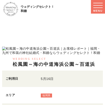
WED
ウェディングセレクト！
SEL
和婚
MENU
MEN
お客様レポート
CUSTOMERS'S VOICE
WEDDING SELECT
松風園～海の中道海浜公園～百道浜
ご利用日
5月16日
エリア
福岡県