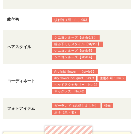
紋付袴
紋付袴（紺・白）003
シニヨンルーズ【style1３】
編み下ろしスタイル【style3】
ヘアスタイル
シニヨンルーズ【style5】
シニヨンルーズ【style4】
Artificial flower 【style3】
dry flower bouquet Ver.3
使用不可：No.6
コーディネート
ヘッドアクセサリー No.22
ネックレス No.42
ガーランド（結婚しました）
和傘
フォトアイテム
扇子（夫・妻）