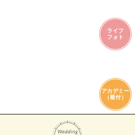
ライフ
フォト
アカデミー
（着付）