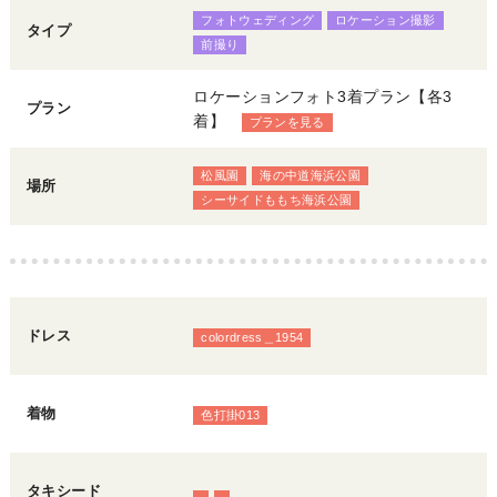
フォトウェディング
ロケーション撮影
タイプ
前撮り
ロケーションフォト3着プラン【各3
プラン
着】
プランを見る
松風園
海の中道海浜公園
場所
シーサイドももち海浜公園
ドレス
colordress＿1954
着物
色打掛013
タキシード