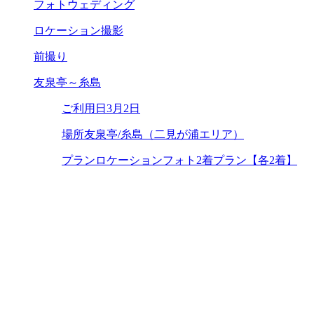
フォトウェディング
ロケーション撮影
前撮り
友泉亭～糸島
ご利用日
3月2日
場所
友泉亭/糸島（二見が浦エリア）
プラン
ロケーションフォト2着プラン【各2着】