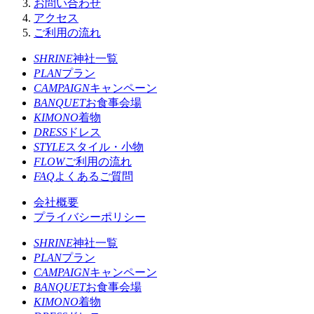
お問い合わせ
アクセス
ご利用の流れ
SHRINE
神社一覧
PLAN
プラン
CAMPAIGN
キャンペーン
BANQUET
お食事会場
KIMONO
着物
DRESS
ドレス
STYLE
スタイル・小物
FLOW
ご利用の流れ
FAQ
よくあるご質問
会社概要
プライバシーポリシー
SHRINE
神社一覧
PLAN
プラン
CAMPAIGN
キャンペーン
BANQUET
お食事会場
KIMONO
着物