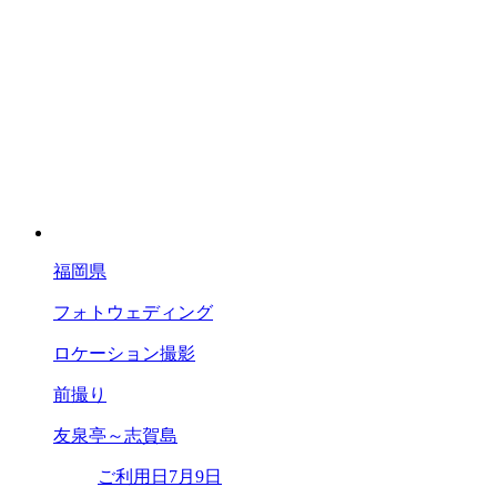
福岡県
フォトウェディング
ロケーション撮影
前撮り
友泉亭～志賀島
ご利用日
7月9日