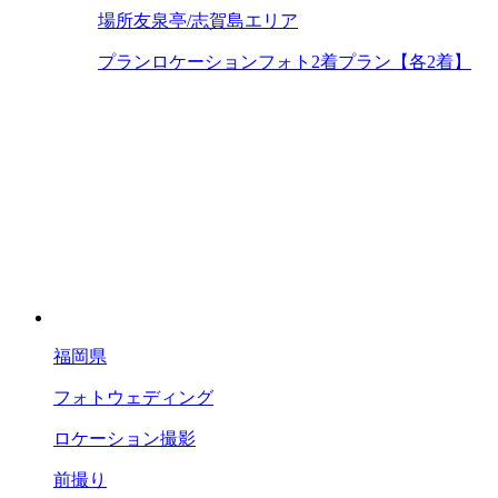
場所
友泉亭/志賀島エリア
プラン
ロケーションフォト2着プラン【各2着】
福岡県
フォトウェディング
ロケーション撮影
前撮り