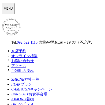
WEDDING
MENU
SELECT
MENU
Tel.
092-522-1110
営業時間 10:30～19:00（不定休）
来店予約
オンライン相談
お問い合わせ
アクセス
ご利用の流れ
SHRINE
神社一覧
PLAN
プラン
CAMPAIGN
キャンペーン
BANQUET
お食事会場
KIMONO
着物
DRESS
ドレス