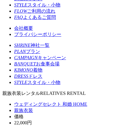
STYLE
スタイル・小物
FLOW
ご利用の流れ
FAQ
よくあるご質問
会社概要
プライバシーポリシー
SHRINE
神社一覧
PLAN
プラン
CAMPAIGN
キャンペーン
BANQUET
お食事会場
KIMONO
着物
DRESS
ドレス
STYLE
スタイル・小物
親族衣装レンタル
RELATIVES RENTAL
ウェディングセレクト 和婚 HOME
親族衣装
価格
22,000円