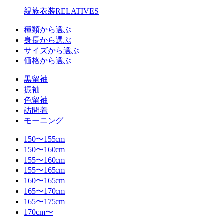
親族衣装
RELATIVES
種類から選ぶ
身長から選ぶ
サイズから選ぶ
価格から選ぶ
黒留袖
振袖
色留袖
訪問着
モーニング
150〜155cm
150〜160cm
155〜160cm
155〜165cm
160〜165cm
165〜170cm
165〜175cm
170cm〜