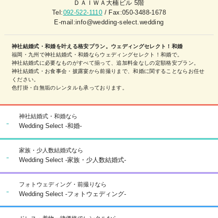
ＤＡＩＷＡ大楠ビル 5階
Tel:
092-522-1110
/ Fax:050-3488-1678
E-mail:info@wedding-select.wedding
神社結婚式・和婚を叶える格安プラン。ウェディングセレクト！和婚
福岡・九州で神社結婚式・和婚ならウェディングセレクト！和婚で。
神社結婚式に必要なものがすべて揃って、追加料金なしの定額格安プラン。
神社結婚式・お食事会・披露宴から前撮りまで、和婚に関することならお任せ
ください。
色打掛・白無垢のレンタルも承っております。
神社結婚式・和婚なら
Wedding Select -和婚-
家族・少人数結婚式なら
Wedding Select -家族・少人数結婚式-
フォトウェディング・前撮りなら
Wedding Select -フォトウェディング-