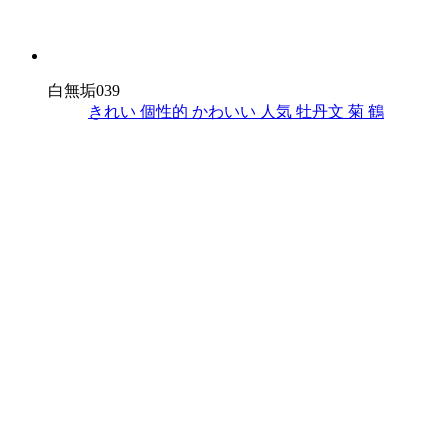
白無垢039
きれい
個性的
かわいい
人気
牡丹文
菊
鶴