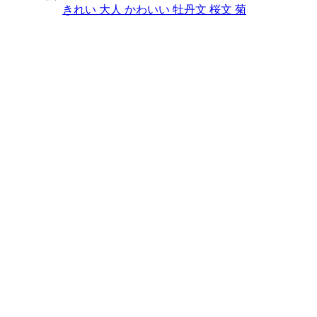
きれい
大人
かわいい
牡丹文
桜文
菊