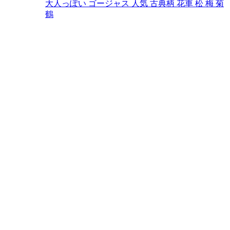
大人っぽい
ゴージャス
人気
古典柄
花車
松
梅
菊
鶴