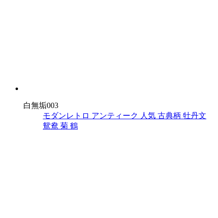
白無垢003
モダンレトロ
アンティーク
人気
古典柄
牡丹文
鴛鴦
菊
鶴