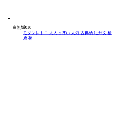
白無垢010
モダンレトロ
大人っぽい
人気
古典柄
牡丹文
檜
扇
菊