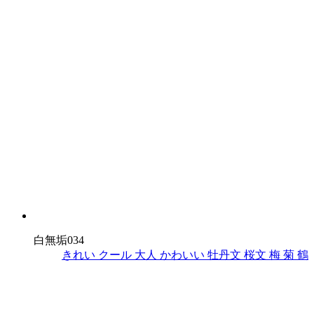
白無垢034
きれい
クール
大人
かわいい
牡丹文
桜文
梅
菊
鶴