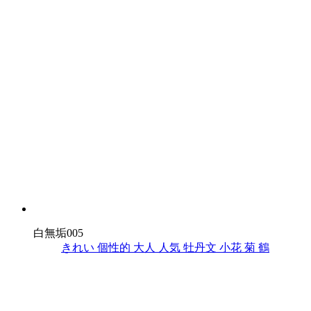
白無垢005
きれい
個性的
大人
人気
牡丹文
小花
菊
鶴