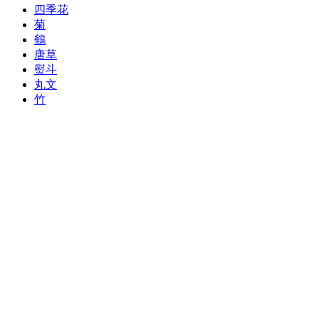
四季花
菊
鶴
唐草
熨斗
丸文
竹