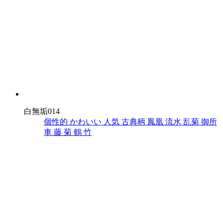
白無垢014
個性的
かわいい
人気
古典柄
鳳凰
流水
乱菊
御所
車
藤
菊
鶴
竹