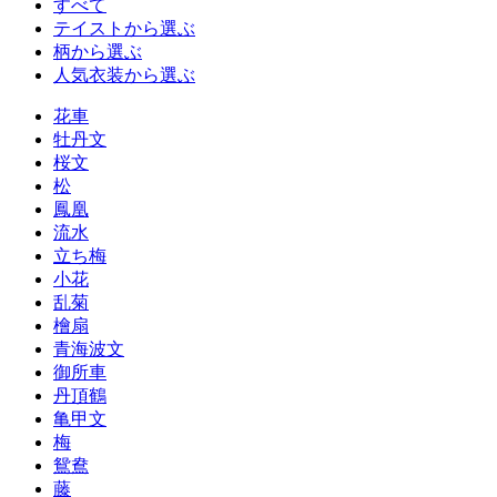
すべて
テイストから選ぶ
柄から選ぶ
人気衣装から選ぶ
花車
牡丹文
桜文
松
鳳凰
流水
立ち梅
小花
乱菊
檜扇
青海波文
御所車
丹頂鶴
亀甲文
梅
鴛鴦
藤