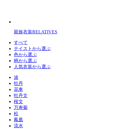
親族衣装
RELATIVES
すべて
テイストから選ぶ
色から選ぶ
柄から選ぶ
人気衣装から選ぶ
波
牡丹
花車
牡丹文
桜文
万寿菊
松
鳳凰
流水