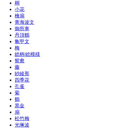
桐
小花
檜扇
青海波文
御所車
丹頂鶴
亀甲文
梅
総柄|総模様
鴛鴦
藤
紗綾形
四季花
孔雀
菊
鶴
黒金
扇
松竹梅
光琳波