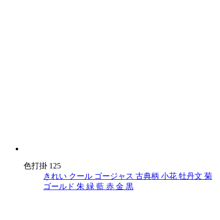
色打掛 125
きれい
クール
ゴージャス
古典柄
小花
牡丹文
菊
ゴールド
朱
緑
藍
赤
金
黒