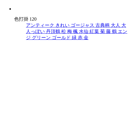
色打掛 120
アンティーク
きれい
ゴージャス
古典柄
大人
大
人っぽい
丹頂鶴
松
梅
楓
水仙
紅葉
菊
藤
鶴
エン
ジ
グリーン
ゴールド
緑
赤
金