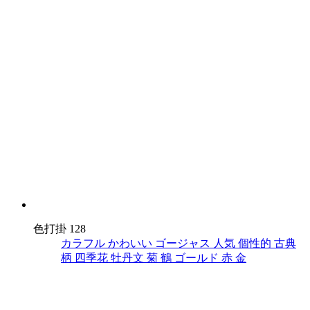
色打掛 128
カラフル
かわいい
ゴージャス
人気
個性的
古典
柄
四季花
牡丹文
菊
鶴
ゴールド
赤
金