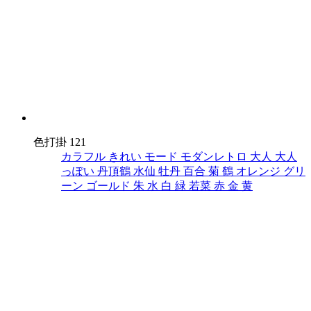
色打掛 121
カラフル
きれい
モード
モダンレトロ
大人
大人
っぽい
丹頂鶴
水仙
牡丹
百合
菊
鶴
オレンジ
グリ
ーン
ゴールド
朱
水
白
緑
若菜
赤
金
黄