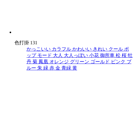
色打掛 131
かっこいい
カラフル
かわいい
きれい
クール
ポ
ップ
モード
大人
大人っぽい
小花
御所車
松
桜
牡
丹
菊
鳳凰
オレンジ
グリーン
ゴールド
ピンク
ブ
ルー
朱
緑
赤
金
青緑
黄