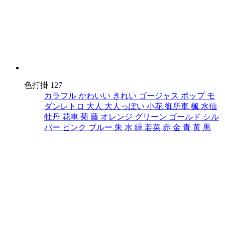
色打掛 127
カラフル
かわいい
きれい
ゴージャス
ポップ
モ
ダンレトロ
大人
大人っぽい
小花
御所車
楓
水仙
牡丹
花車
菊
藤
オレンジ
グリーン
ゴールド
シル
バー
ピンク
ブルー
朱
水
緑
若菜
赤
金
青
黄
黒