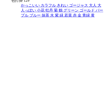
色打掛 129
かっこいい
カラフル
きれい
ゴージャス
大人
大
人っぽい
小花
牡丹
菊
鶴
グリーン
ゴールド
パー
プル
ブルー
抹茶
水
紫
緑
若菜
赤
金
青緑
黄