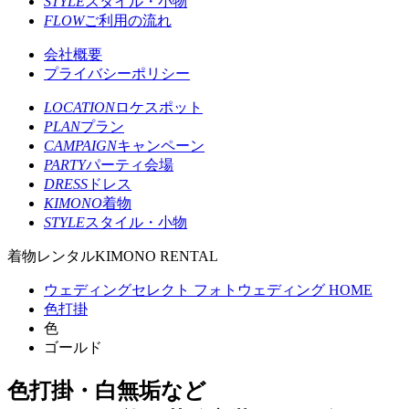
STYLE
スタイル・小物
FLOW
ご利用の流れ
会社概要
プライバシーポリシー
LOCATION
ロケスポット
PLAN
プラン
CAMPAIGN
キャンペーン
PARTY
パーティ会場
DRESS
ドレス
KIMONO
着物
STYLE
スタイル・小物
着物レンタル
KIMONO RENTAL
ウェディングセレクト フォトウェディング HOME
色打掛
色
ゴールド
色打掛・白無垢など