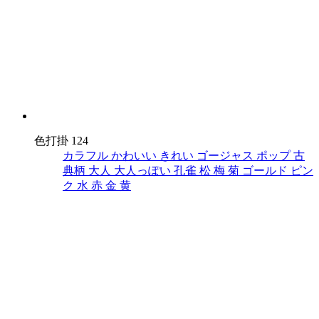
色打掛 124
カラフル
かわいい
きれい
ゴージャス
ポップ
古
典柄
大人
大人っぽい
孔雀
松
梅
菊
ゴールド
ピン
ク
水
赤
金
黄