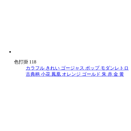
色打掛 118
カラフル
きれい
ゴージャス
ポップ
モダンレトロ
古典柄
小花
鳳凰
オレンジ
ゴールド
朱
赤
金
黄