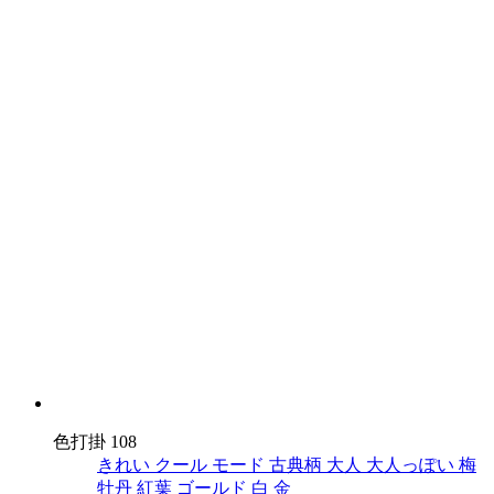
色打掛 108
きれい
クール
モード
古典柄
大人
大人っぽい
梅
牡丹
紅葉
ゴールド
白
金