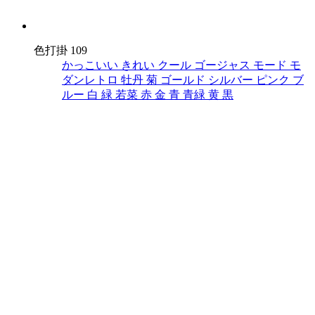
色打掛 109
かっこいい
きれい
クール
ゴージャス
モード
モ
ダンレトロ
牡丹
菊
ゴールド
シルバー
ピンク
ブ
ルー
白
緑
若菜
赤
金
青
青緑
黄
黒