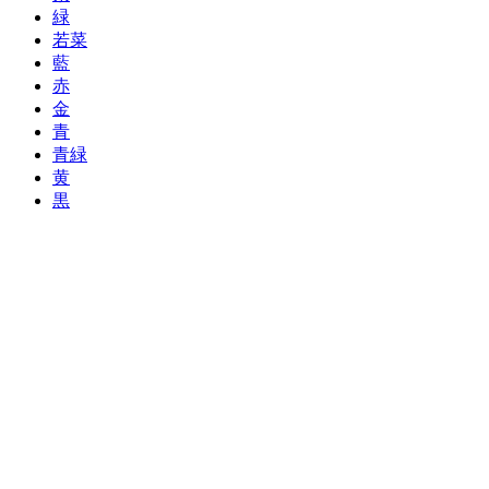
緑
若菜
藍
赤
金
青
青緑
黄
黒