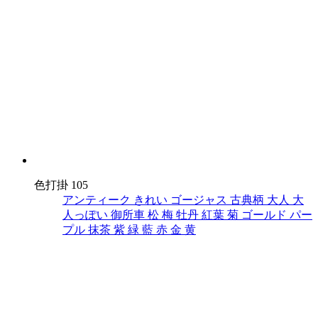
色打掛 105
アンティーク
きれい
ゴージャス
古典柄
大人
大
人っぽい
御所車
松
梅
牡丹
紅葉
菊
ゴールド
パー
プル
抹茶
紫
緑
藍
赤
金
黄