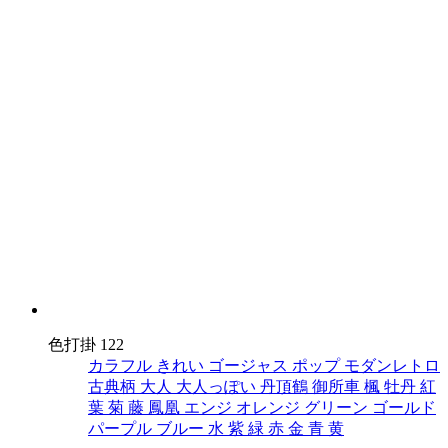
色打掛 122
カラフル
きれい
ゴージャス
ポップ
モダンレトロ
古典柄
大人
大人っぽい
丹頂鶴
御所車
楓
牡丹
紅
葉
菊
藤
鳳凰
エンジ
オレンジ
グリーン
ゴールド
パープル
ブルー
水
紫
緑
赤
金
青
黄