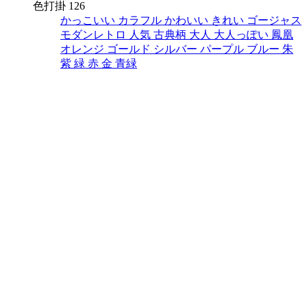
色打掛 126
かっこいい
カラフル
かわいい
きれい
ゴージャス
モダンレトロ
人気
古典柄
大人
大人っぽい
鳳凰
オレンジ
ゴールド
シルバー
パープル
ブルー
朱
紫
緑
赤
金
青緑