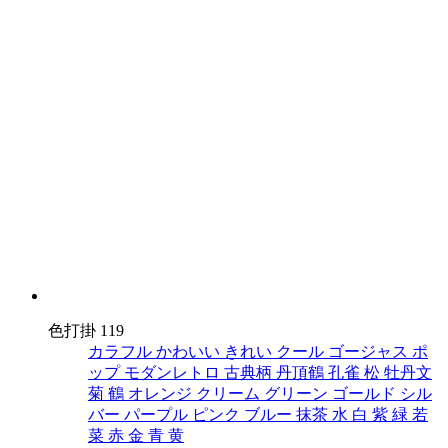
色打掛 119
カラフル
かわいい
きれい
クール
ゴージャス
ポ
ップ
モダンレトロ
古典柄
丹頂鶴
孔雀
松
牡丹文
菊
鶴
オレンジ
クリーム
グリーン
ゴールド
シル
バー
パープル
ピンク
ブルー
抹茶
水
白
紫
緑
若
菜
赤
金
青
黄