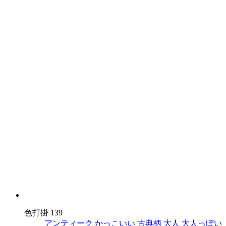
色打掛 139
アンティーク
かっこいい
古典柄
大人
大人っぽい