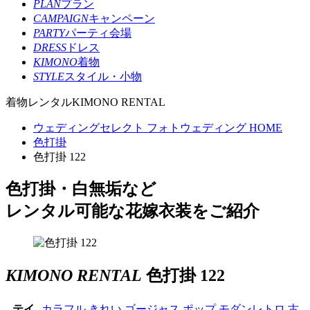
PLAN
プラン
CAMPAIGN
キャンペーン
PARTY
パーティ会場
DRESS
ドレス
KIMONO
着物
STYLE
スタイル・小物
着物レンタル
KIMONO RENTAL
ウェディングセレクト フォトウェディング HOME
色打掛
色打掛 122
色打掛・白無垢など
レンタル可能な花嫁衣装をご紹介
KIMONO RENTAL
色打掛 122
テイ
カラフル
きれい
ゴージャス
ポップ
モダンレトロ
古