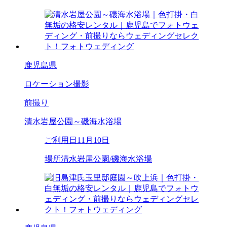
鹿児島県
ロケーション撮影
前撮り
清水岩屋公園～磯海水浴場
ご利用日
11月10日
場所
清水岩屋公園/磯海水浴場