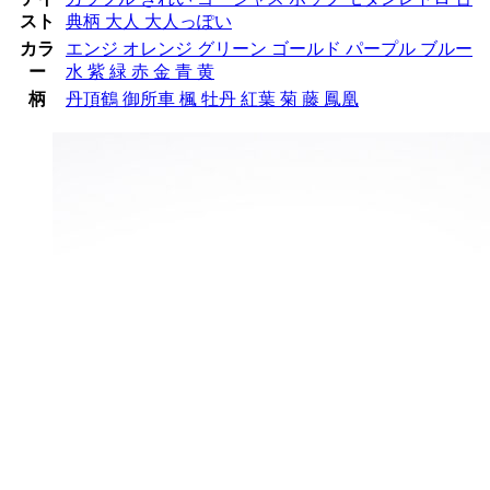
スト
典柄
大人
大人っぽい
カラ
エンジ
オレンジ
グリーン
ゴールド
パープル
ブルー
ー
水
紫
緑
赤
金
青
黄
柄
丹頂鶴
御所車
楓
牡丹
紅葉
菊
藤
鳳凰