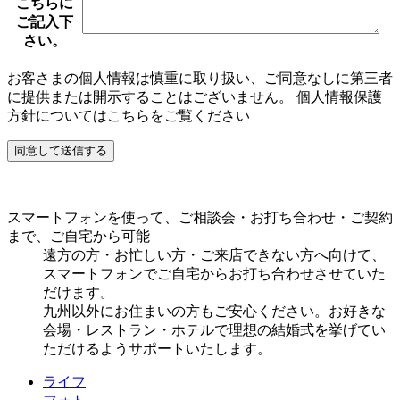
こちらに
ご記入下
さい。
こ
お客さまの個人情報は慎重に取り扱い、ご同意なしに第三者
の
に提供または開示することはございません。
個人情報保護
フ
方針についてはこちら
をご覧ください
ィ
ー
ル
ド
は
空
スマートフォンを使って、ご相談会・お打ち合わせ・ご契約
の
まで、ご自宅から可能
ま
遠方の方・お忙しい方・ご来店できない方へ向けて、
ま
スマートフォンでご自宅からお打ち合わせさせていた
に
だけます。
し
九州以外にお住まいの方もご安心ください。お好きな
て
会場・レストラン・ホテルで理想の結婚式を挙げてい
く
ただけるようサポートいたします。
だ
さ
ライフ