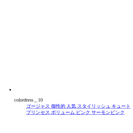
colordress＿10
ゴージャス
個性的
人気
スタイリッシュ
キュート
プリンセス
ボリューム
ピンク
サーモンピンク