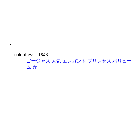
colordress＿1843
ゴージャス
人気
エレガント
プリンセス
ボリュー
ム
赤