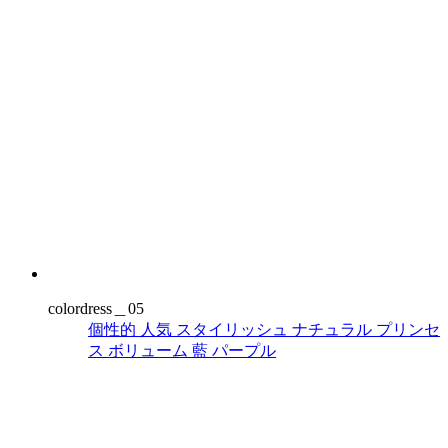
colordress＿05
個性的
人気
スタイリッシュ
ナチュラル
プリンセ
ス
ボリューム
藍
パープル