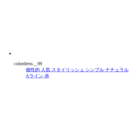
colordress＿09
個性的
人気
スタイリッシュ
シンプル
ナチュラル
Aライン
赤