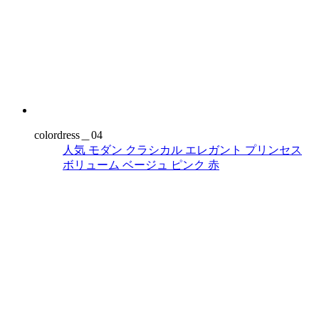
colordress＿04
人気
モダン
クラシカル
エレガント
プリンセス
ボリューム
ベージュ
ピンク
赤