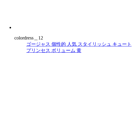
colordress＿12
ゴージャス
個性的
人気
スタイリッシュ
キュート
プリンセス
ボリューム
黄