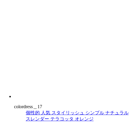
colordress＿17
個性的
人気
スタイリッシュ
シンプル
ナチュラル
スレンダー
テラコッタ
オレンジ