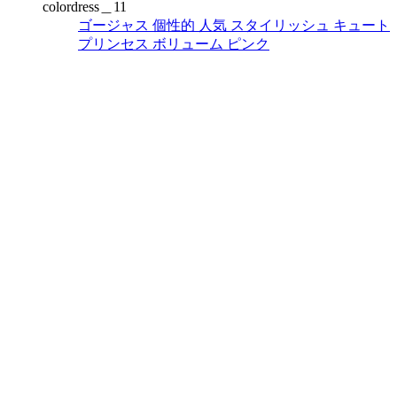
colordress＿11
ゴージャス
個性的
人気
スタイリッシュ
キュート
プリンセス
ボリューム
ピンク