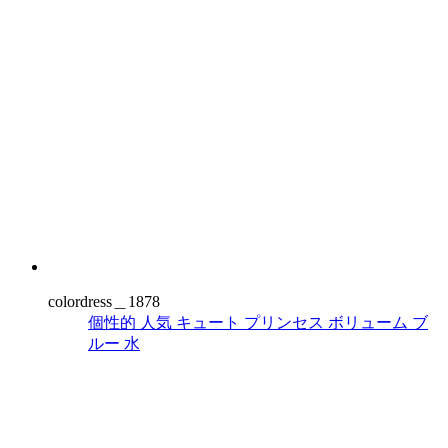
colordress＿1878
個性的
人気
キュート
プリンセス
ボリューム
ブ
ルー
水