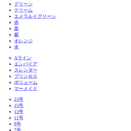
グリーン
クリーム
エメラルドグリーン
赤
黒
紫
オレンジ
水
Aライン
エンパイア
スレンダー
プリンセス
ボリューム
マーメイド
23号
15号
13号
11号
9号
7号