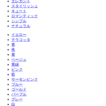
エレガント
スタイリッシュ
キュート
ロマンティック
シンプル
ナチュラル
イエロー
テラコッタ
青
朱
黄
ベージュ
青緑
ピンク
藍
サーモンピンク
ブルー
ゴールド
パープル
グレー
白