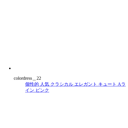
colordress＿22
個性的
人気
クラシカル
エレガント
キュート
Aラ
イン
ピンク