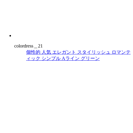
colordress＿21
個性的
人気
エレガント
スタイリッシュ
ロマンテ
ィック
シンプル
Aライン
グリーン