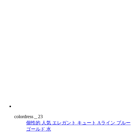
colordress＿23
個性的
人気
エレガント
キュート
Aライン
ブルー
ゴールド
水