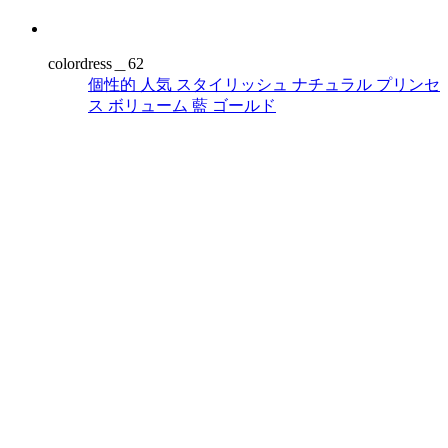
colordress＿62
個性的
人気
スタイリッシュ
ナチュラル
プリンセ
ス
ボリューム
藍
ゴールド