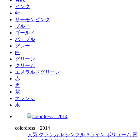
ピンク
藍
サーモンピンク
ブルー
ゴールド
パープル
グレー
白
グリーン
クリーム
エメラルドグリーン
赤
黒
紫
オレンジ
水
colordress＿2014
人気
クラシカル
シンプル
Aライン
ボリューム
青