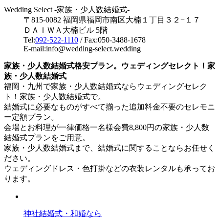
Wedding Select -家族・少人数結婚式-
〒815-0082 福岡県福岡市南区大楠１丁目３２−１７
ＤＡＩＷＡ大楠ビル 5階
Tel:
092-522-1110
/ Fax:050-3488-1678
E-mail:info@wedding-select.wedding
家族・少人数結婚式格安プラン。ウェディングセレクト！家
族・少人数結婚式
福岡・九州で家族・少人数結婚式ならウェディングセレク
ト！家族・少人数結婚式で。
結婚式に必要なものがすべて揃った追加料金不要のセレモニ
ー定額プラン。
会場とお料理が一律価格一名様会費8,800円の家族・少人数
結婚式プランをご用意。
家族・少人数結婚式まで、結婚式に関することならお任せく
ださい。
ウェディングドレス・色打掛などの衣装レンタルも承ってお
ります。
神社結婚式・和婚なら