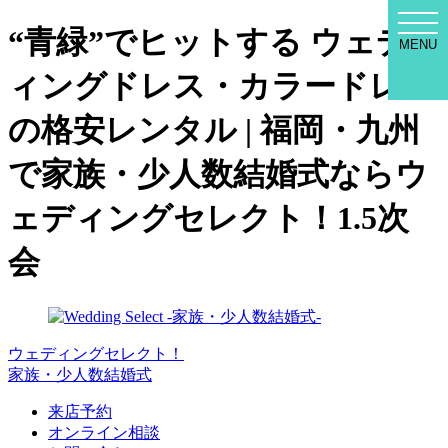
WED
“青緑”でヒットする ウェデ
SEL
MENU
MEN
ィングドレス・カラードレス
の格安レンタル | 福岡・九州
で家族・少人数結婚式ならウ
ェディングセレクト！1.5次
会
ウェディングセレクト！
家族・少人数結婚式
来店予約
オンライン相談