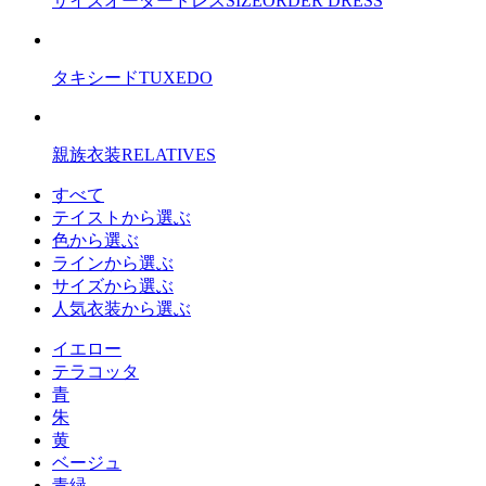
サイズオーダードレス
SIZEORDER DRESS
タキシード
TUXEDO
親族衣装
RELATIVES
すべて
テイストから選ぶ
色から選ぶ
ラインから選ぶ
サイズから選ぶ
人気衣装から選ぶ
イエロー
テラコッタ
青
朱
黄
ベージュ
青緑