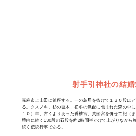
射手引神社の結婚
嘉麻市上山田に鎮座する。一の鳥居を抜けて１３０段ほど
る。クスノキ、杉の巨木、初冬の気配に包まれた森の中に
１０）年、古くよりあった香椎宮、貴船宮を併せて祀（ま
境内に続く130段の石段を約2時間半かけて上がりながら舞
続く伝統行事である。