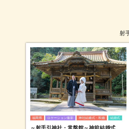
射
福岡県
ロケーション撮影
神社結婚式・和婚
結婚式
～射手引神社・常盤館～神前結婚式