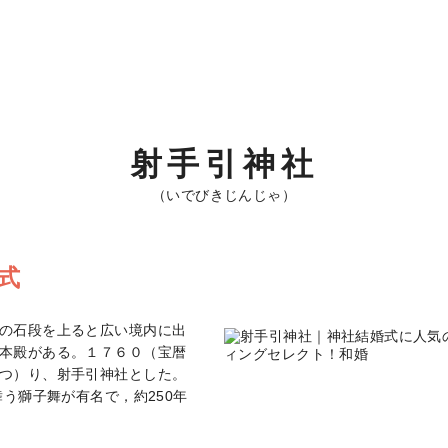
射手引神社
（いでびきじんじゃ）
式
の石段を上ると広い境内に出
本殿がある。１７６０（宝暦
つ）り、射手引神社とした。
う獅子舞が有名で，約250年