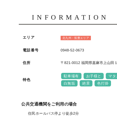
INFORMATION
エリア
北九州・筑豊エリア
電話番号
0948-52-0673
住所
〒821-0012 福岡県嘉麻市上山田
駐車場有
お子様と
マタ
特色
白無垢
絶景
色打掛
公共交通機関をご利用の場合
住民ホールバス停より徒歩2分