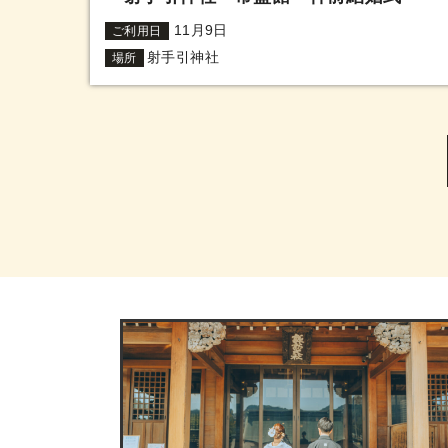
11月9日
ご利用日
射手引神社
場所