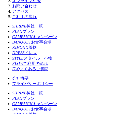
オンライン相談
お問い合わせ
アクセス
ご利用の流れ
SHRINE
神社一覧
PLAN
プラン
CAMPAIGN
キャンペーン
BANQUET
お食事会場
KIMONO
着物
DRESS
ドレス
STYLE
スタイル・小物
FLOW
ご利用の流れ
FAQ
よくあるご質問
会社概要
プライバシーポリシー
SHRINE
神社一覧
PLAN
プラン
CAMPAIGN
キャンペーン
BANQUET
お食事会場