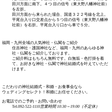
田川方面に南下。４つ 目の信号（東大野八幡神社前）
を左折。
田川方面から来られた場合、国道３２２号線を北上。
平尾台入り口交差点から５つ目の信号（東大野八幡神
社前）を右折。平尾台入り口から車で５分。
福岡・九州全域の人気神社・仏閣をご紹介
住吉神社・護国神社など、福岡・九州のあらゆる神
社・仏閣をご紹介しております。
ご紹介料はもちろん無料です。白無垢・色打掛を着
て、お好きな神社・仏閣で神社結婚式を叶えていただ
けます。
こだわりの神社結婚式・和婚・お食事会なら
ウェディングセレクト！和婚にお任せください。
お電話でのご予約・お問い合わせ
Tel.
092-522-1110
営業時間 10:30～19:00（不定休）