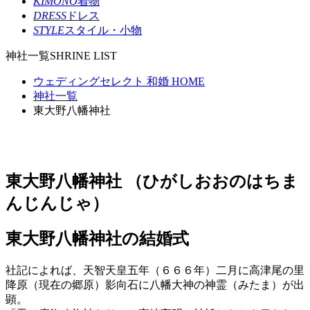
KIMONO
着物
DRESS
ドレス
STYLE
スタイル・小物
神社一覧
SHRINE LIST
ウェディングセレクト 和婚 HOME
神社一覧
東大野八幡神社
東大野八幡神社
（ひがしおおのはちま
んじんじゃ）
東大野八幡神社の結婚式
社記によれば、天智天皇五年（６６６年）二月に高津尾の里
降原（現在の郷原）影向石に八幡大神の神霊（みたま）が出
顕。