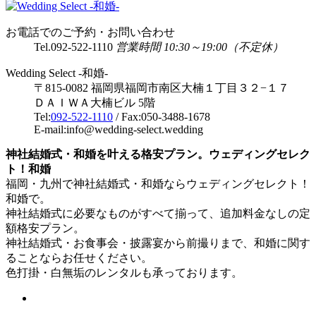
お電話でのご予約・お問い合わせ
Tel.
092-522-1110
営業時間 10:30～19:00（不定休）
Wedding Select -和婚-
〒815-0082 福岡県福岡市南区大楠１丁目３２−１７
ＤＡＩＷＡ大楠ビル 5階
Tel:
092-522-1110
/ Fax:050-3488-1678
E-mail:info@wedding-select.wedding
神社結婚式・和婚を叶える格安プラン。ウェディングセレク
ト！和婚
福岡・九州で神社結婚式・和婚ならウェディングセレクト！
和婚で。
神社結婚式に必要なものがすべて揃って、追加料金なしの定
額格安プラン。
神社結婚式・お食事会・披露宴から前撮りまで、和婚に関す
ることならお任せください。
色打掛・白無垢のレンタルも承っております。