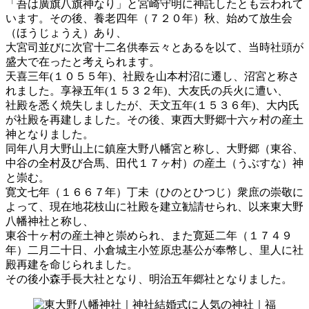
「吾は廣旗八旗神なり」と宮崎守明に神託したとも云われて
います。その後、養老四年（７２０年）秋、始めて放生会
（ほうじょうえ）あり、
大宮司並びに次官十二名供奉云々とあるを以て、当時社頭が
盛大で在ったと考えられます。
天喜三年(１０５５年)、社殿を山本村沼に遷し、沼宮と称さ
れました。享禄五年(１５３２年)、大友氏の兵火に遭い、
社殿を悉く焼失しましたが、天文五年(１５３６年)、大内氏
が社殿を再建しました。その後、東西大野郷十六ヶ村の産土
神となりました。
同年八月大野山上に鎮座大野八幡宮と称し、大野郷（東谷、
中谷の全村及び合馬、田代１７ヶ村）の産土（うぶすな）神
と崇む。
寛文七年（１６６７年）丁未（ひのとひつじ）衆庶の崇敬に
よって、現在地花枝山に社殿を建立勧請せられ、以来東大野
八幡神社と称し、
東谷十ヶ村の産土神と崇められ、また寛延二年（１７４９
年）二月二十日、小倉城主小笠原忠基公が奉幣し、里人に社
殿再建を命じられました。
その後小森手長大社となり、明治五年郷社となりました。