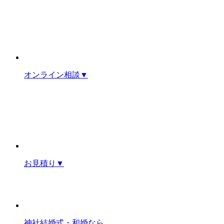
オンライン相談
▼
お見積り
▼
神社結婚式・和婚なら