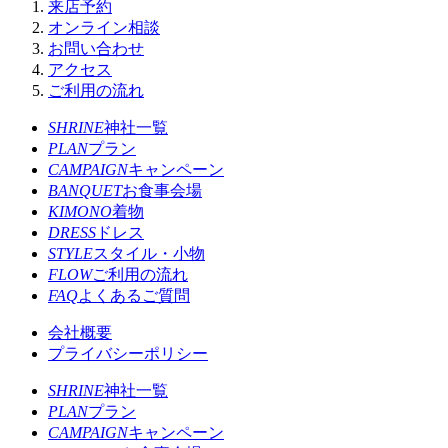
来店予約
オンライン相談
お問い合わせ
アクセス
ご利用の流れ
SHRINE
神社一覧
PLAN
プラン
CAMPAIGN
キャンペーン
BANQUET
お食事会場
KIMONO
着物
DRESS
ドレス
STYLE
スタイル・小物
FLOW
ご利用の流れ
FAQ
よくあるご質問
会社概要
プライバシーポリシー
SHRINE
神社一覧
PLAN
プラン
CAMPAIGN
キャンペーン