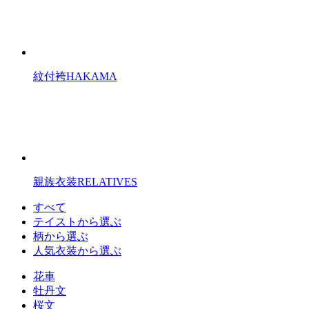
紋付袴
HAKAMA
親族衣装
RELATIVES
すべて
テイストから選ぶ
柄から選ぶ
人気衣装から選ぶ
花車
牡丹文
桜文