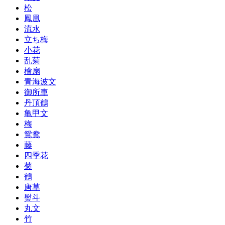
松
鳳凰
流水
立ち梅
小花
乱菊
檜扇
青海波文
御所車
丹頂鶴
亀甲文
梅
鴛鴦
藤
四季花
菊
鶴
唐草
熨斗
丸文
竹