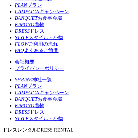
PLAN
プラン
CAMPAIGN
キャンペーン
BANQUET
お食事会場
KIMONO
着物
DRESS
ドレス
STYLE
スタイル・小物
FLOW
ご利用の流れ
FAQ
よくあるご質問
会社概要
プライバシーポリシー
SHRINE
神社一覧
PLAN
プラン
CAMPAIGN
キャンペーン
BANQUET
お食事会場
KIMONO
着物
DRESS
ドレス
STYLE
スタイル・小物
ドレスレンタル
DRESS RENTAL