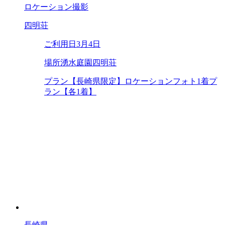
ロケーション撮影
四明荘
ご利用日
3月4日
場所
湧水庭園四明荘
プラン
【長崎県限定】ロケーションフォト1着プ
ラン【各1着】
長崎県