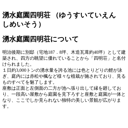
湧水庭園四明荘
（ゆうすいていえん
しめいそう）
湧水庭園四明荘について
明治後期に別邸（宅地187．8坪、木造瓦葺約40坪）として建
築され、四方の眺望に優れていることから「四明荘」と名付
けられました。
１日約3,000トンの湧水量を誇る池には色とりどりの鯉が泳
ぎ、庭内には赤松や楓など様々な植栽が施されており、見る
ものすべてを魅了します。
座敷は正面と左側面の二方が池へ張り出して縁を廻してお
り、一段高い屋敷から庭園を見下ろすと座敷と庭園が一体と
なり、ここでしか見られない独特の美しい景観が広がりま
す。