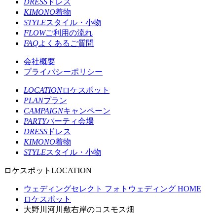
DRESS
ドレス
KIMONO
着物
STYLE
スタイル・小物
FLOW
ご利用の流れ
FAQ
よくあるご質問
会社概要
プライバシーポリシー
LOCATION
ロケスポット
PLAN
プラン
CAMPAIGN
キャンペーン
PARTY
パーティ会場
DRESS
ドレス
KIMONO
着物
STYLE
スタイル・小物
ロケスポット
LOCATION
ウェディングセレクト フォトウェディング HOME
ロケスポット
大野川河川敷右岸のコスモス畑