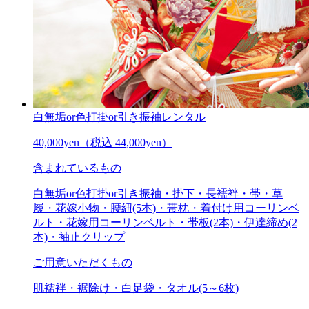
白無垢or色打掛or引き振袖レンタル
40,000
yen
（税込 44,000yen）
含まれているもの
白無垢or色打掛or引き振袖・掛下・長襦袢・帯・草
履・花嫁小物・腰紐(5本)・帯枕・着付け用コーリンベ
ルト・花嫁用コーリンベルト・帯板(2本)・伊達締め(2
本)・袖止クリップ
ご用意いただくもの
肌襦袢・裾除け・白足袋・タオル(5～6枚)