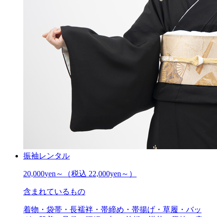
振袖レンタル
20,000
yen～
（税込 22,000yen～）
含まれているもの
着物・袋帯・長襦袢・帯締め・帯揚げ・草履・バッ