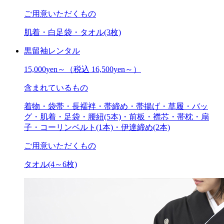
ご用意いただくもの
肌着・白足袋・タオル(3枚)
黒留袖レンタル
15,000
yen～
（税込 16,500yen～）
含まれているもの
着物・袋帯・長襦袢・帯締め・帯揚げ・草履・バッ
グ・肌着・足袋・腰紐(5本)・前板・襟芯・帯枕・扇
子・コーリンベルト(1本)・伊達締め(2本)
ご用意いただくもの
タオル(4～6枚)