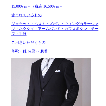
15,000
yen～
（税込 16,500yen～）
含まれているもの
ジャケット・ベスト・ズボン・ウィングカラーシャ
ツ・ネクタイ・アームバンド・カフスボタン・チー
フ・手袋
ご用意いただくもの
革靴・靴下(黒)・肌着