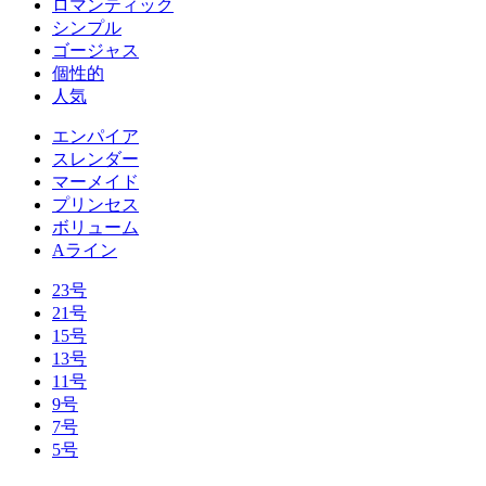
ロマンティック
シンプル
ゴージャス
個性的
人気
エンパイア
スレンダー
マーメイド
プリンセス
ボリューム
Aライン
23号
21号
15号
13号
11号
9号
7号
5号