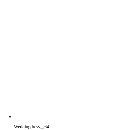
Weddingdress＿64