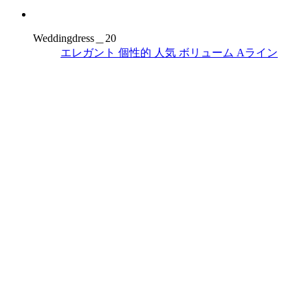
Weddingdress＿20
エレガント
個性的
人気
ボリューム
Aライン