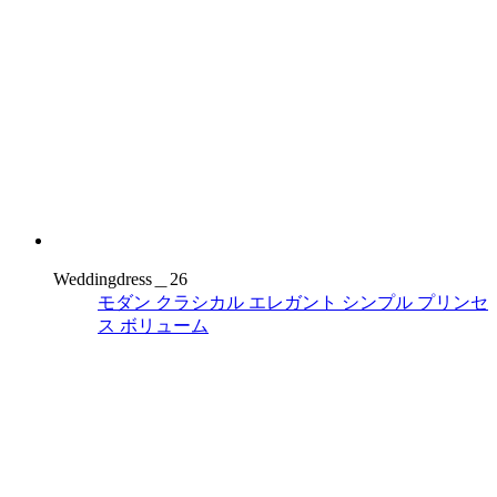
Weddingdress＿26
モダン
クラシカル
エレガント
シンプル
プリンセ
ス
ボリューム