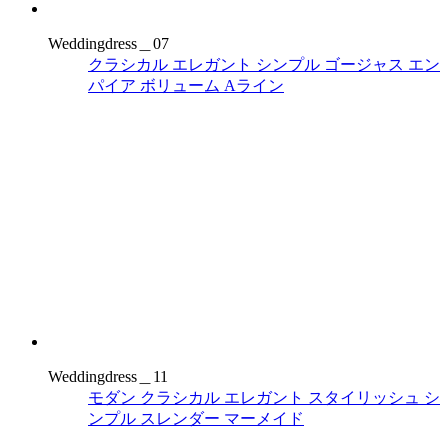
Weddingdress＿07
クラシカル
エレガント
シンプル
ゴージャス
エン
パイア
ボリューム
Aライン
Weddingdress＿11
モダン
クラシカル
エレガント
スタイリッシュ
シ
ンプル
スレンダー
マーメイド