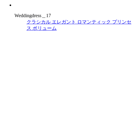
Weddingdress＿17
クラシカル
エレガント
ロマンティック
プリンセ
ス
ボリューム