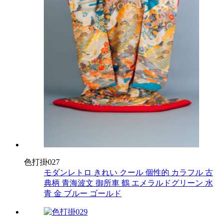
色打掛027
モダンレトロ
きれい
クール
個性的
カラフル
古
典柄
青海波文
御所車
鶴
エメラルドグリーン
水
青
金
ブルー
ゴールド