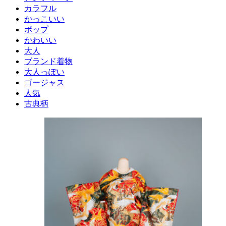
カラフル
かっこいい
ポップ
かわいい
大人
ブランド着物
大人っぽい
ゴージャス
人気
古典柄