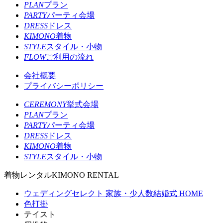
PLAN
プラン
PARTY
パーティ会場
DRESS
ドレス
KIMONO
着物
STYLE
スタイル・小物
FLOW
ご利用の流れ
会社概要
プライバシーポリシー
CEREMONY
挙式会場
PLAN
プラン
PARTY
パーティ会場
DRESS
ドレス
KIMONO
着物
STYLE
スタイル・小物
着物レンタル
KIMONO RENTAL
ウェディングセレクト 家族・少人数結婚式 HOME
色打掛
テイスト