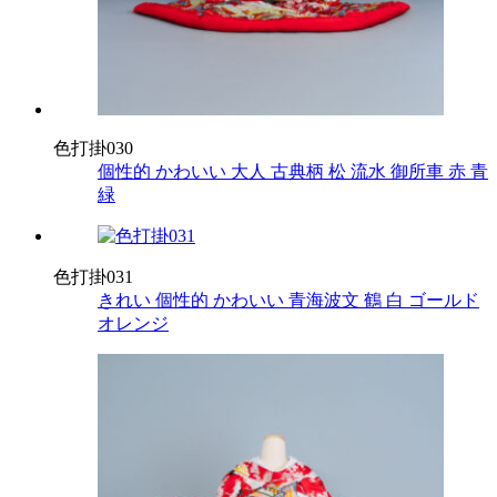
色打掛030
個性的
かわいい
大人
古典柄
松
流水
御所車
赤
青
緑
色打掛031
きれい
個性的
かわいい
青海波文
鶴
白
ゴールド
オレンジ