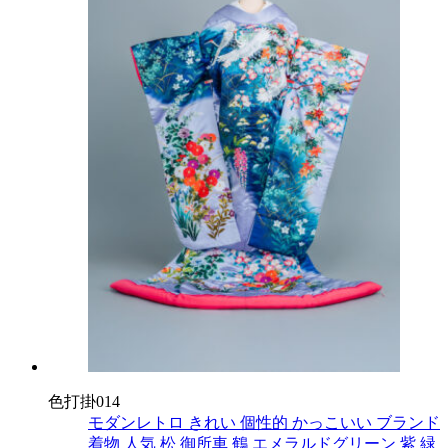
色打掛014
モダンレトロ
きれい
個性的
かっこいい
ブランド
着物
人気
松
御所車
鶴
エメラルドグリーン
紫
緑