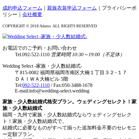
成約申込フォーム
｜
親族衣装申込フォーム
｜
プライバシーポ
リシー
｜
会社概要
COPYRIGHT © 2018 Adatto. ALL RIGHTS RESERVED.
お電話でのご予約・お問い合わせ
Tel.
092-522-1110
営業時間 10:30～19:00（不定休）
Wedding Select -家族・少人数結婚式-
〒815-0082 福岡県福岡市南区大楠１丁目３２−１７
ＤＡＩＷＡ大楠ビル 5階
Tel:
092-522-1110
/ Fax:050-3488-1678
E-mail:info@wedding-select.wedding
家族・少人数結婚式格安プラン。ウェディングセレクト！家
族・少人数結婚式
福岡・九州で家族・少人数結婚式ならウェディングセレク
ト！家族・少人数結婚式で。
結婚式に必要なものがすべて揃った追加料金不要のセレモニ
ー定額プラン。