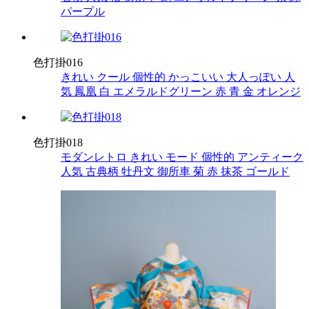
パープル
色打掛016
きれい
クール
個性的
かっこいい
大人っぽい
人
気
鳳凰
白
エメラルドグリーン
赤
青
金
オレンジ
色打掛018
モダンレトロ
きれい
モード
個性的
アンティーク
人気
古典柄
牡丹文
御所車
菊
赤
抹茶
ゴールド