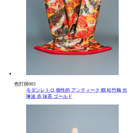
色打掛003
モダンレトロ
個性的
アンティーク
鶴
松竹梅
光
琳波
赤
抹茶
ゴールド