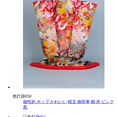
色打掛050
個性的
ポップ
かわいい
桜文
御所車
鶴
赤
ピンク
黒