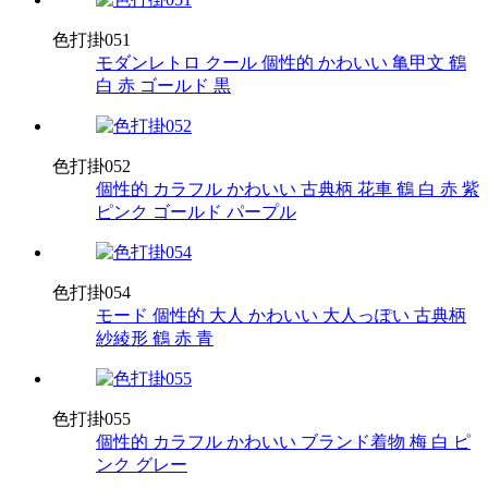
色打掛051
モダンレトロ
クール
個性的
かわいい
亀甲文
鶴
白
赤
ゴールド
黒
色打掛052
個性的
カラフル
かわいい
古典柄
花車
鶴
白
赤
紫
ピンク
ゴールド
パープル
色打掛054
モード
個性的
大人
かわいい
大人っぽい
古典柄
紗綾形
鶴
赤
青
色打掛055
個性的
カラフル
かわいい
ブランド着物
梅
白
ピ
ンク
グレー