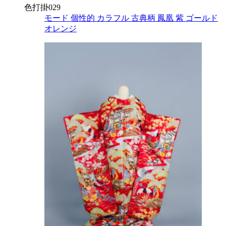
色打掛029
モード
個性的
カラフル
古典柄
鳳凰
紫
ゴールド
オレンジ