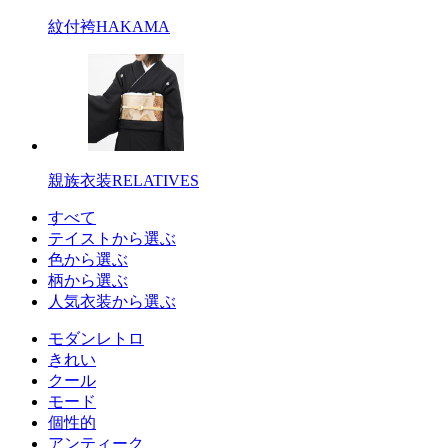
紋付袴
HAKAMA
親族衣装
RELATIVES
すべて
テイストから選ぶ
色から選ぶ
柄から選ぶ
人気衣装から選ぶ
モダンレトロ
きれい
クール
モード
個性的
アンティーク