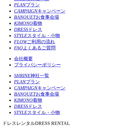
PLAN
プラン
CAMPAIGN
キャンペーン
BANQUET
お食事会場
KIMONO
着物
DRESS
ドレス
STYLE
スタイル・小物
FLOW
ご利用の流れ
FAQ
よくあるご質問
会社概要
プライバシーポリシー
SHRINE
神社一覧
PLAN
プラン
CAMPAIGN
キャンペーン
BANQUET
お食事会場
KIMONO
着物
DRESS
ドレス
STYLE
スタイル・小物
ドレスレンタル
DRESS RENTAL