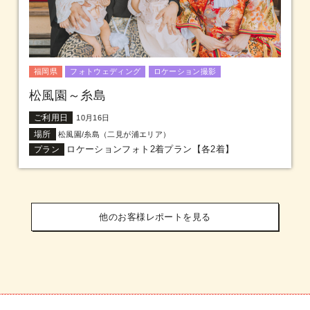
福岡県
フォトウェディング
ロケーション撮影
松風園～糸島
ご利用日
10月16日
場所
松風園/糸島（二見が浦エリア）
ロケーションフォト2着プラン【各2着】
プラン
他のお客様レポートを見る