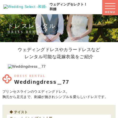
ウェディングセレクト！
WED
SEL
和婚
MENU
MEN
ドレスレンタル
DRESS RENTAL
ウェディングドレスやカラードレスなど
レンタル可能な花嫁衣装をご紹介
DRESS RENTAL
Weddingdress＿77
プリンセスラインのウエディングドレス。
胸元から足元まで、刺繍が施されシンプル＆愛らしいドレスです。
テイスト