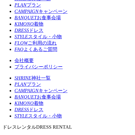
PLAN
プラン
CAMPAIGN
キャンペーン
BANQUET
お食事会場
KIMONO
着物
DRESS
ドレス
STYLE
スタイル・小物
FLOW
ご利用の流れ
FAQ
よくあるご質問
会社概要
プライバシーポリシー
SHRINE
神社一覧
PLAN
プラン
CAMPAIGN
キャンペーン
BANQUET
お食事会場
KIMONO
着物
DRESS
ドレス
STYLE
スタイル・小物
ドレスレンタル
DRESS RENTAL