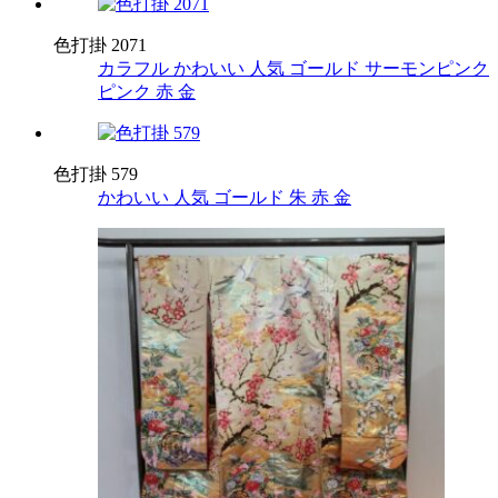
色打掛 2071
カラフル
かわいい
人気
ゴールド
サーモンピンク
ピンク
赤
金
色打掛 579
かわいい
人気
ゴールド
朱
赤
金