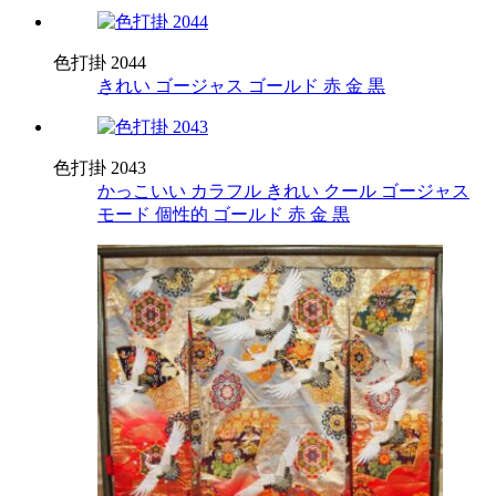
色打掛 2044
きれい
ゴージャス
ゴールド
赤
金
黒
色打掛 2043
かっこいい
カラフル
きれい
クール
ゴージャス
モード
個性的
ゴールド
赤
金
黒