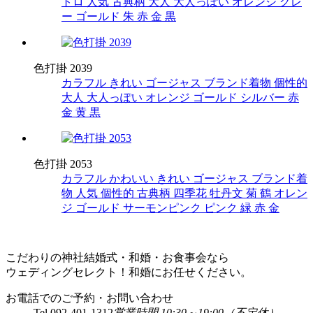
トロ
人気
古典柄
大人
大人っぽい
オレンジ
グレ
ー
ゴールド
朱
赤
金
黒
色打掛 2039
カラフル
きれい
ゴージャス
ブランド着物
個性的
大人
大人っぽい
オレンジ
ゴールド
シルバー
赤
金
黄
黒
色打掛 2053
カラフル
かわいい
きれい
ゴージャス
ブランド着
物
人気
個性的
古典柄
四季花
牡丹文
菊
鶴
オレン
ジ
ゴールド
サーモンピンク
ピンク
緑
赤
金
こだわりの神社結婚式・和婚・お食事会なら
ウェディングセレクト！和婚にお任せください。
お電話でのご予約・お問い合わせ
Tel.
092-401-1312
営業時間 10:30～19:00（不定休）