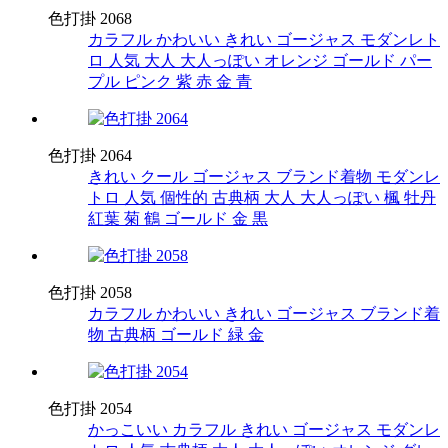
色打掛 2068
カラフル
かわいい
きれい
ゴージャス
モダンレト
ロ
人気
大人
大人っぽい
オレンジ
ゴールド
パー
プル
ピンク
紫
赤
金
青
色打掛 2064
きれい
クール
ゴージャス
ブランド着物
モダンレ
トロ
人気
個性的
古典柄
大人
大人っぽい
楓
牡丹
紅葉
菊
鶴
ゴールド
金
黒
色打掛 2058
カラフル
かわいい
きれい
ゴージャス
ブランド着
物
古典柄
ゴールド
緑
金
色打掛 2054
かっこいい
カラフル
きれい
ゴージャス
モダンレ