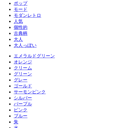
ポップ
モード
モダンレトロ
人気
個性的
古典柄
大人
大人っぽい
エメラルドグリーン
オレンジ
クリーム
グリーン
グレー
ゴールド
サーモンピンク
シルバー
パープル
ピンク
ブルー
朱
水