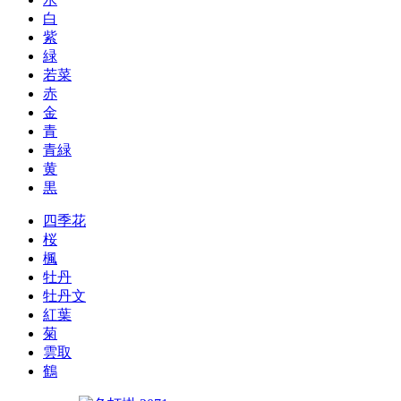
白
紫
緑
若菜
赤
金
青
青緑
黄
黒
四季花
桜
楓
牡丹
牡丹文
紅葉
菊
雲取
鶴