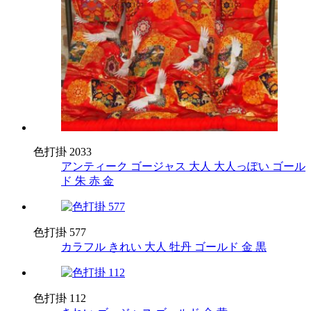
色打掛 2033
アンティーク
ゴージャス
大人
大人っぽい
ゴール
ド
朱
赤
金
色打掛 577
カラフル
きれい
大人
牡丹
ゴールド
金
黒
色打掛 112