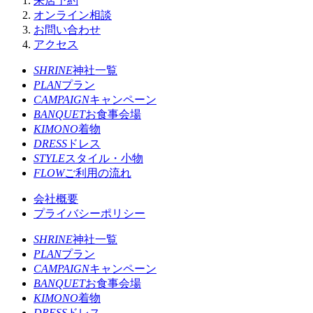
来店予約
オンライン相談
お問い合わせ
アクセス
SHRINE
神社一覧
PLAN
プラン
CAMPAIGN
キャンペーン
BANQUET
お食事会場
KIMONO
着物
DRESS
ドレス
STYLE
スタイル・小物
FLOW
ご利用の流れ
会社概要
プライバシーポリシー
SHRINE
神社一覧
PLAN
プラン
CAMPAIGN
キャンペーン
BANQUET
お食事会場
KIMONO
着物
DRESS
ドレス