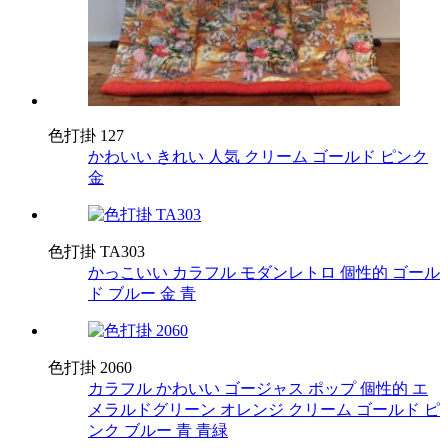
色打掛 127
かわいい
きれい
人気
クリーム
ゴールド
ピンク
金
色打掛 TA303
かっこいい
カラフル
モダンレトロ
個性的
ゴール
ド
ブルー
金
青
色打掛 2060
カラフル
かわいい
ゴージャス
ポップ
個性的
エ
メラルドグリーン
オレンジ
クリーム
ゴールド
ピ
ンク
ブルー
青
青緑