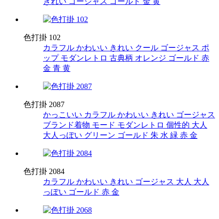
きれい
ゴージャス
ゴールド
金
黄
色打掛 102
カラフル
かわいい
きれい
クール
ゴージャス
ポ
ップ
モダンレトロ
古典柄
オレンジ
ゴールド
赤
金
青
黄
色打掛 2087
かっこいい
カラフル
かわいい
きれい
ゴージャス
ブランド着物
モード
モダンレトロ
個性的
大人
大人っぽい
グリーン
ゴールド
朱
水
緑
赤
金
色打掛 2084
カラフル
かわいい
きれい
ゴージャス
大人
大人
っぽい
ゴールド
赤
金