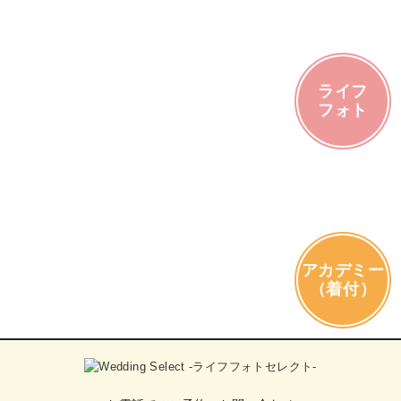
ライフ
フォト
アカデミー
（着付）