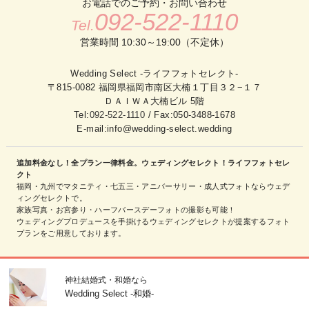
お電話でのご予約・お問い合わせ
092-522-1110
Tel.
営業時間 10:30～19:00（不定休）
Wedding Select -ライフフォトセレクト-
〒815-0082 福岡県福岡市南区大楠１丁目３２−１７
ＤＡＩＷＡ大楠ビル 5階
Tel:
092-522-1110
/ Fax:050-3488-1678
E-mail:info@wedding-select.wedding
追加料金なし！全プラン一律料金。ウェディングセレクト！ライフフォトセレ
クト
福岡・九州でマタニティ・七五三・アニバーサリー・成人式フォトならウェデ
ィングセレクトで。
家族写真・お宮参り・ハーフバースデーフォトの撮影も可能！
ウェディングプロデュースを手掛けるウェディングセレクトが提案するフォト
プランをご用意しております。
神社結婚式・和婚なら
Wedding Select -和婚-