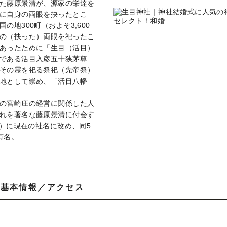
た藤原景清が、源家の栄達を
に自身の両眼を抉ったとこ
地300町（およそ3,600
の（抉った）両眼を祀ったこ
あったために「生目（活目）
である活目入彦五十狭茅尊
その霊を祀る祭祀（先帝祭）
地として崇め、「活目八幡
の宮崎庄の経営に関係した人
れを著名な藤原景清に付会す
年）に現在の社名に改め、同5
有名。
基本情報／アクセス