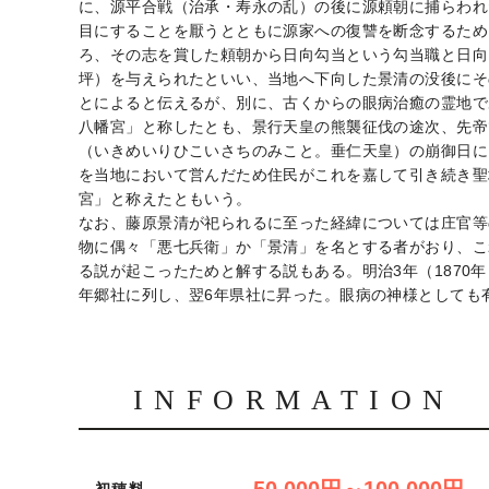
に、源平合戦（治承・寿永の乱）の後に源頼朝に捕らわれ
目にすることを厭うとともに源家への復讐を断念するため
ろ、その志を賞した頼朝から日向勾当という勾当職と日向国の
坪）を与えられたといい、当地へ下向した景清の没後にそ
とによると伝えるが、別に、古くからの眼病治癒の霊地で
八幡宮」と称したとも、景行天皇の熊襲征伐の途次、先帝
（いきめいりひこいさちのみこと。垂仁天皇）の崩御日に
を当地において営んだため住民がこれを嘉して引き続き聖
宮」と称えたともいう。
なお、藤原景清が祀られるに至った経緯については庄官等
物に偶々「悪七兵衛」か「景清」を名とする者がおり、こ
る説が起こったためと解する説もある。明治3年（1870
年郷社に列し、翌6年県社に昇った。眼病の神様としても
INFORMATION