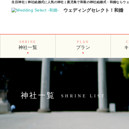
生目神社 | 神社結婚式に人気の神社 | 鹿児島で和装の神社結婚式・和婚なら
ウェディングセレクト！
和婚
SHRINE
PLAN
神社一覧
プラン
キ
神社一覧
SHRINE LIST