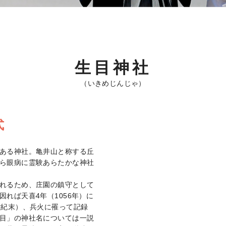
生目神社
（いきめじんじゃ）
式
ある神社。亀井山と称する丘
ら眼病に霊験あらたかな神社
れるため、庄園の鎮守として
れば天喜4年（1056年）に
世紀末）、兵火に罹って記録
目」の神社名については一説