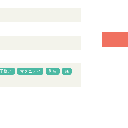
子様と
マタニティ
和装
森