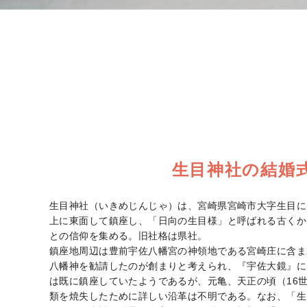
生目神社の結婚
生目神社（いきめじんじゃ）は、宮崎県宮崎市大字生目に
上に東面して鎮座し、「日向の生目様」と呼ばれる古くか
との信仰を集める。旧社格は県社。
鎮座地周辺は豊前宇佐八幡宮の神領地である宮崎庄に含ま
八幡神を勧請したのが創まりと考えられ、『宇佐大鏡』に因
は既に鎮座していたようであるが、元亀、天正の頃（16
類を焼失したために詳しい沿革は不明である。なお、「生