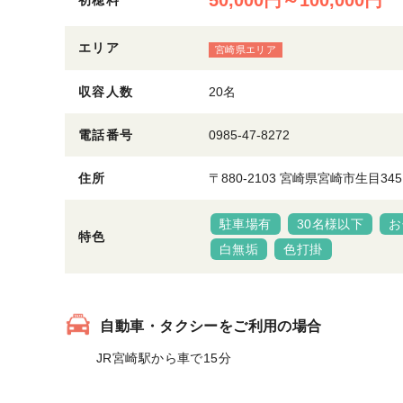
50,000円～100,000円
初穂料
エリア
宮崎県エリア
収容人数
20名
電話番号
0985-47-8272
住所
〒880-2103 宮崎県宮崎市生目345
駐車場有
30名様以下
お
特色
白無垢
色打掛
自動車・タクシーをご利用の場合
JR宮崎駅から車で15分