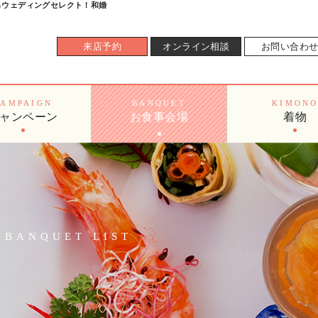
らウェディングセレクト！和婚
来店予約
オンライン相談
お問い合わ
CAMPAIGN
BANQUET
KIMON
ャンペーン
お食事会場
着物
BANQUET LIST