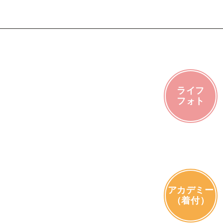
ライフ
フォト
アカデミー
（着付）