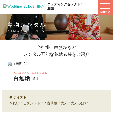
ウェディングセレクト！
WED
SEL
和婚
MENU
MEN
着物レンタル
KIMONO RENTAL
色打掛・白無垢など
レンタル可能な花嫁衣装をご紹介
KIMONO RENTAL
白無垢 21
テイスト
きれい
モダンレトロ
古典柄
大人
大人っぽい