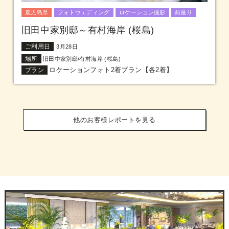
鹿児島県
フォトウェディング
ロケーション撮影
前撮り
旧田中家別邸～有村海岸 (桜島)
ご利用日
3月28日
場所
旧田中家別邸/有村海岸 (桜島)
ロケーションフォト2着プラン【各2着】
プラン
他のお客様レポートを見る