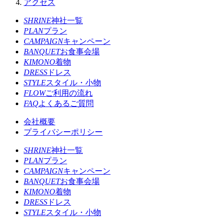
アクセス
SHRINE
神社一覧
PLAN
プラン
CAMPAIGN
キャンペーン
BANQUET
お食事会場
KIMONO
着物
DRESS
ドレス
STYLE
スタイル・小物
FLOW
ご利用の流れ
FAQ
よくあるご質問
会社概要
プライバシーポリシー
SHRINE
神社一覧
PLAN
プラン
CAMPAIGN
キャンペーン
BANQUET
お食事会場
KIMONO
着物
DRESS
ドレス
STYLE
スタイル・小物