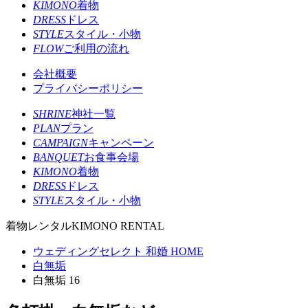
KIMONO
着物
DRESS
ドレス
STYLE
スタイル・小物
FLOW
ご利用の流れ
会社概要
プライバシーポリシー
SHRINE
神社一覧
PLAN
プラン
CAMPAIGN
キャンペーン
BANQUET
お食事会場
KIMONO
着物
DRESS
ドレス
STYLE
スタイル・小物
着物レンタル
KIMONO RENTAL
ウェディングセレクト 和婚 HOME
白無垢
白無垢 16