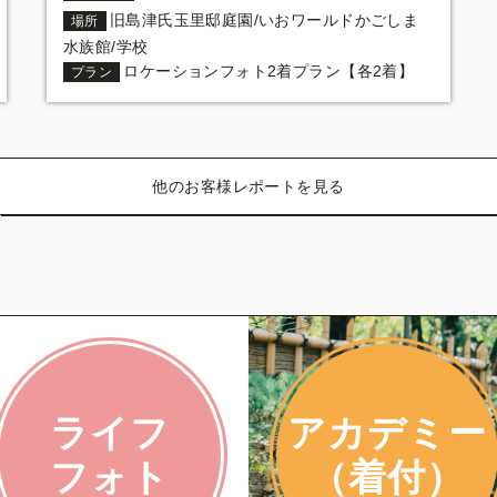
旧島津氏玉里邸庭園/いおワールドかごしま
場所
水族館/学校
ロケーションフォト2着プラン【各2着】
プラン
他のお客様レポートを見る
ライフ
アカデミー
フォト
（着付）