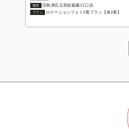
旧島津氏玉里邸庭園/江口浜
場所
ロケーションフォト2着プラン【各2着】
プラン