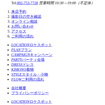
Tel.
092-753-7728
営業時間 10:30～19:00（不定休）
来店予約
撮影日の空き確認
オンライン相談
お問い合わせ
アクセス
ご利用の流れ
LOCATION
ロケスポット
PLAN
プラン
CAMPAIGN
キャンペーン
PARTY
パーティ会場
DRESS
ドレス
KIMONO
着物
STYLE
スタイル・小物
FLOW
ご利用の流れ
会社概要
プライバシーポリシー
LOCATION
ロケスポット