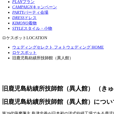
PLAN
プラン
CAMPAIGN
キャンペーン
PARTY
パーティ会場
DRESS
ドレス
KIMONO
着物
STYLE
スタイル・小物
ロケスポット
LOCATION
ウェディングセレクト フォトウェディング HOME
ロケスポット
旧鹿児島紡績所技師館（異人館）
旧鹿児島紡績所技師館（異人館）
（き
旧鹿児島紡績所技師館（異人館）につい
第29代薩摩藩主 島津忠義が日本初の洋式紡績工場である鹿