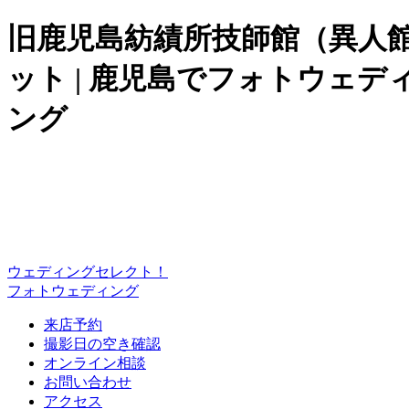
旧鹿児島紡績所技師館（異人館
ット | 鹿児島でフォトウェ
ング
ウェディングセレクト！
フォトウェディング
来店予約
撮影日の空き確認
オンライン相談
お問い合わせ
アクセス