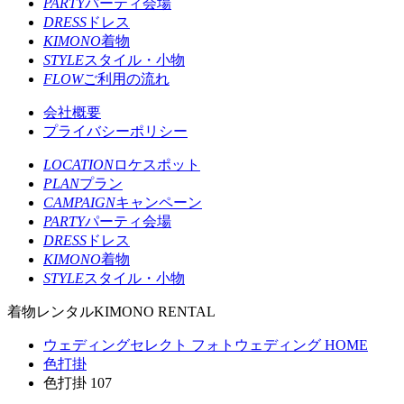
PARTY
パーティ会場
DRESS
ドレス
KIMONO
着物
STYLE
スタイル・小物
FLOW
ご利用の流れ
会社概要
プライバシーポリシー
LOCATION
ロケスポット
PLAN
プラン
CAMPAIGN
キャンペーン
PARTY
パーティ会場
DRESS
ドレス
KIMONO
着物
STYLE
スタイル・小物
着物レンタル
KIMONO RENTAL
ウェディングセレクト フォトウェディング HOME
色打掛
色打掛 107