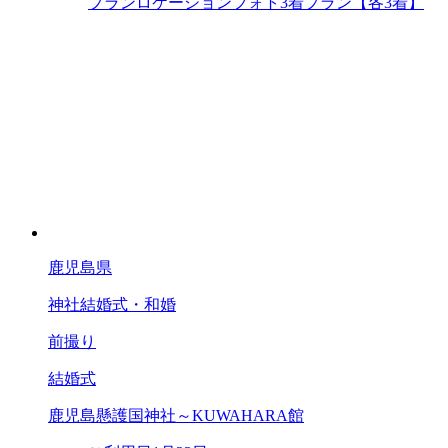
プラン
ロケーションフォト3着プラン【各3着】
鹿児島県
神社結婚式・和婚
前撮り
結婚式
鹿児島懸護国神社～KUWAHARA館