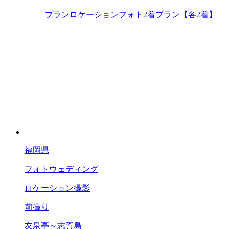
プラン
ロケーションフォト2着プラン【各2着】
福岡県
フォトウェディング
ロケーション撮影
前撮り
友泉亭～志賀島