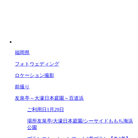
福岡県
フォトウェディング
ロケーション撮影
前撮り
友泉亭～大濠日本庭園～百道浜
ご利用日
1月29日
場所
友泉亭/大濠日本庭園/シーサイドももち海浜
公園