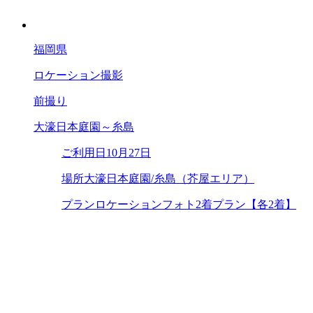
福岡県
ロケーション撮影
前撮り
大濠日本庭園～糸島
ご利用日
10月27日
場所
大濠日本庭園/糸島（芥屋エリア）
プラン
ロケーションフォト2着プラン【各2着】