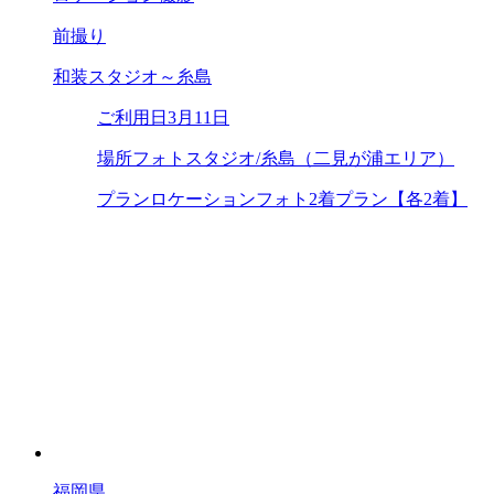
前撮り
和装スタジオ～糸島
ご利用日
3月11日
場所
フォトスタジオ/糸島（二見が浦エリア）
プラン
ロケーションフォト2着プラン【各2着】
福岡県