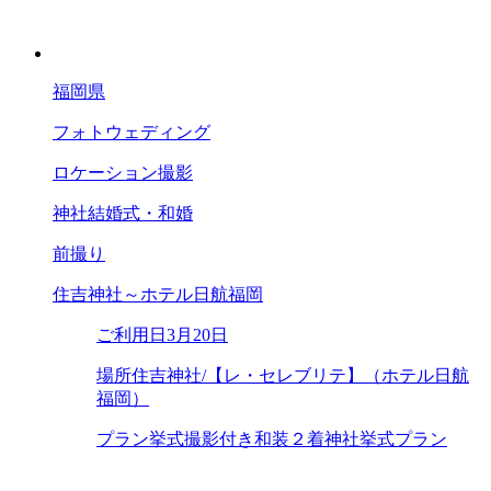
福岡県
フォトウェディング
ロケーション撮影
神社結婚式・和婚
前撮り
住吉神社～ホテル日航福岡
ご利用日
3月20日
場所
住吉神社/【レ・セレブリテ】（ホテル日航
福岡）
プラン
挙式撮影付き和装２着神社挙式プラン