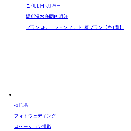
ご利用日
3月25日
場所
湧水庭園四明荘
プラン
ロケーションフォト1着プラン【各1着】
福岡県
フォトウェディング
ロケーション撮影