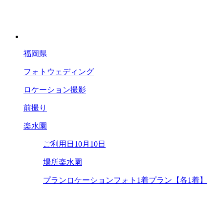
福岡県
フォトウェディング
ロケーション撮影
前撮り
楽水園
ご利用日
10月10日
場所
楽水園
プラン
ロケーションフォト1着プラン【各1着】