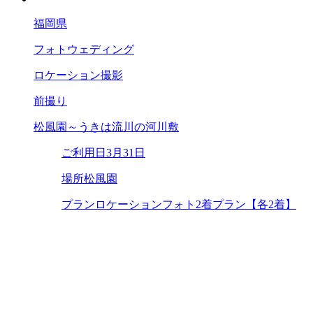
福岡県
フォトウェディング
ロケーション撮影
前撮り
松風園～うきは流川の河川敷
ご利用日
3月31日
場所
松風園
プラン
ロケーションフォト2着プラン【各2着】