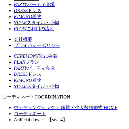
PARTY
パーティ会場
DRESS
ドレス
KIMONO
着物
STYLE
スタイル・小物
FLOW
ご利用の流れ
会社概要
プライバシーポリシー
CEREMONY
挙式会場
PLAN
プラン
PARTY
パーティ会場
DRESS
ドレス
KIMONO
着物
STYLE
スタイル・小物
コーディネート
COORDINATION
ウェディングセレクト 家族・少人数結婚式 HOME
コーディネート
Artificial flower 【style4】