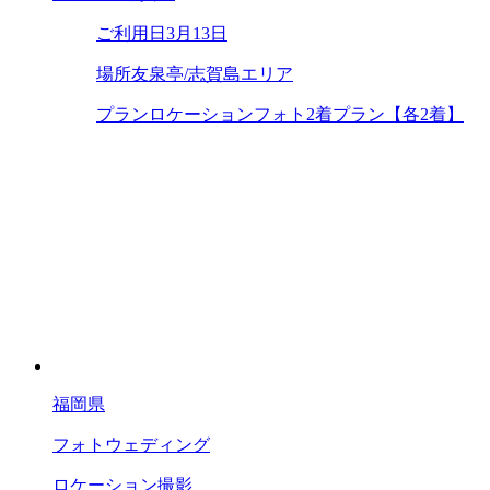
ご利用日
3月13日
場所
友泉亭/志賀島エリア
プラン
ロケーションフォト2着プラン【各2着】
福岡県
フォトウェディング
ロケーション撮影