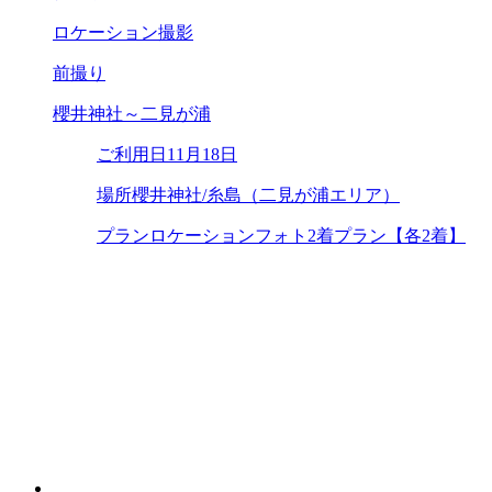
ロケーション撮影
前撮り
櫻井神社～二見が浦
ご利用日
11月18日
場所
櫻井神社/糸島（二見が浦エリア）
プラン
ロケーションフォト2着プラン【各2着】