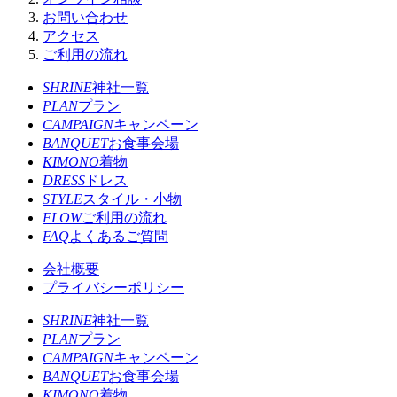
お問い合わせ
アクセス
ご利用の流れ
SHRINE
神社一覧
PLAN
プラン
CAMPAIGN
キャンペーン
BANQUET
お食事会場
KIMONO
着物
DRESS
ドレス
STYLE
スタイル・小物
FLOW
ご利用の流れ
FAQ
よくあるご質問
会社概要
プライバシーポリシー
SHRINE
神社一覧
PLAN
プラン
CAMPAIGN
キャンペーン
BANQUET
お食事会場
KIMONO
着物