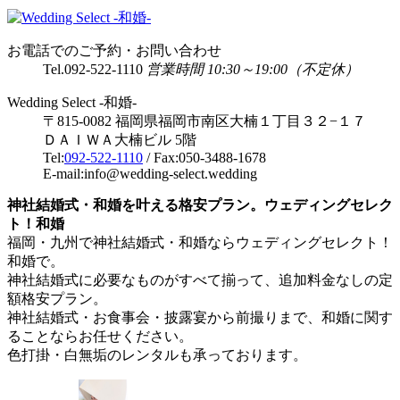
お電話でのご予約・お問い合わせ
Tel.
092-522-1110
営業時間 10:30～19:00（不定休）
Wedding Select -和婚-
〒815-0082 福岡県福岡市南区大楠１丁目３２−１７
ＤＡＩＷＡ大楠ビル 5階
Tel:
092-522-1110
/ Fax:050-3488-1678
E-mail:info@wedding-select.wedding
神社結婚式・和婚を叶える格安プラン。ウェディングセレク
ト！和婚
福岡・九州で神社結婚式・和婚ならウェディングセレクト！
和婚で。
神社結婚式に必要なものがすべて揃って、追加料金なしの定
額格安プラン。
神社結婚式・お食事会・披露宴から前撮りまで、和婚に関す
ることならお任せください。
色打掛・白無垢のレンタルも承っております。