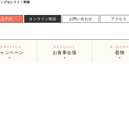
ィングセレクト！和婚
来店予約
オンライン相談
お問い合わせ
アクセス
CAMPAIGN
BANQUET
KIMON
ャンペーン
お食事会場
着物
'S VOICE