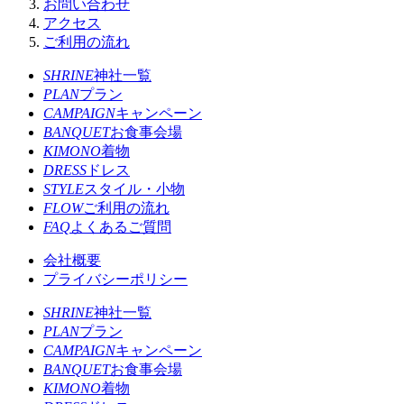
お問い合わせ
アクセス
ご利用の流れ
SHRINE
神社一覧
PLAN
プラン
CAMPAIGN
キャンペーン
BANQUET
お食事会場
KIMONO
着物
DRESS
ドレス
STYLE
スタイル・小物
FLOW
ご利用の流れ
FAQ
よくあるご質問
会社概要
プライバシーポリシー
SHRINE
神社一覧
PLAN
プラン
CAMPAIGN
キャンペーン
BANQUET
お食事会場
KIMONO
着物