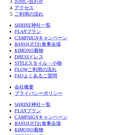
お問い合わせ
アクセス
ご利用の流れ
SHRINE
神社一覧
PLAN
プラン
CAMPAIGN
キャンペーン
BANQUET
お食事会場
KIMONO
着物
DRESS
ドレス
STYLE
スタイル・小物
FLOW
ご利用の流れ
FAQ
よくあるご質問
会社概要
プライバシーポリシー
SHRINE
神社一覧
PLAN
プラン
CAMPAIGN
キャンペーン
BANQUET
お食事会場
KIMONO
着物