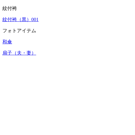
紋付袴
紋付袴（黒）001
フォトアイテム
和傘
扇子（夫・妻）