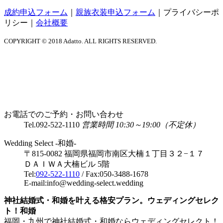
成約申込フォーム
｜
親族衣装申込フォーム
｜
プライバシーポ
リシー
｜
会社概要
COPYRIGHT © 2018 Adatto. ALL RIGHTS RESERVED.
お電話でのご予約・お問い合わせ
Tel.
092-522-1110
営業時間 10:30～19:00（不定休）
Wedding Select -和婚-
〒815-0082 福岡県福岡市南区大楠１丁目３２−１７
ＤＡＩＷＡ大楠ビル 5階
Tel:
092-522-1110
/ Fax:050-3488-1678
E-mail:info@wedding-select.wedding
神社結婚式・和婚を叶える格安プラン。ウェディングセレク
ト！和婚
福岡・九州で神社結婚式・和婚ならウェディングセレクト！